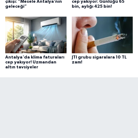
çıkışı: “Mesele Antalya’nın
cep yakıyor: Günlüğü 65
geleceği”
bin, aylığı 425 bin!
Antalya'da klima faturaları
JTI grubu sigaralara 10 TL
cep yakıyor! Uzmandan
zam!
altın tavsiyeler