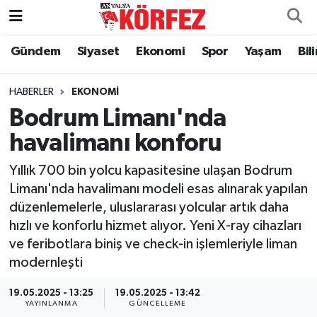
Gündem
Siyaset
Ekonomi
Spor
Yaşam
Bil
Gündem
Nöbetçi Eczaneler
Siyaset
Hava Durumu
HABERLER
EKONOMI
Bodrum Limanı'nda
Yerel Yönetim
Trafik Durumu
havalimanı konforu
Ekonomi
Süper Lig Puan Durumu ve Fikstür
Yıllık 700 bin yolcu kapasitesine ulaşan Bodrum
Limanı'nda havalimanı modeli esas alınarak yapılan
Spor
Tüm Manşetler
düzenlemelerle, uluslararası yolcular artık daha
hızlı ve konforlu hizmet alıyor. Yeni X-ray cihazları
Yaşam
Son Dakika Haberleri
ve feribotlara biniş ve check-in işlemleriyle liman
modernleşti
Asayiş
Haber Arşivi
19.05.2025 - 13:25
19.05.2025 - 13:42
Dünya
YAYINLANMA
GÜNCELLEME