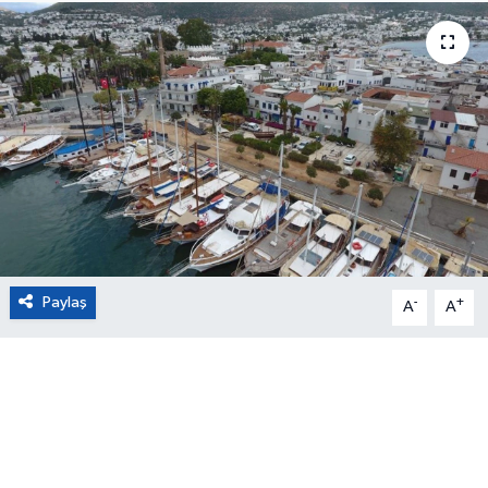
Eğitim
Sağlık
Magazin
Turizm
Çevre
Paylaş
-
+
A
A
Kültür ve Sanat
Sivil Toplum
Tarım
Bilim ve Teknoloji