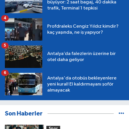
büyüyor: 2 saat bagaj, 40 dakika
trafik, Terminal 1 tepkisi
4
Profdraleks Cengiz Yıldız kimdir?
kaç yaşında, ne iş yapıyor?
5
Antalya’da falezlerin üzerine bir
otel daha geliyor
6
Antalya'da otobüs bekleyenlere
yeni kural! El kaldırmayanı şoför
almayacak
Son Haberler
Spor