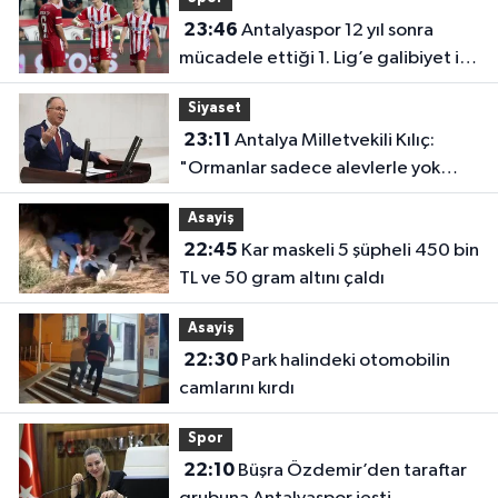
23:46
Antalyaspor 12 yıl sonra
mücadele ettiği 1. Lig’e galibiyet ile
başladı
Siyaset
23:11
Antalya Milletvekili Kılıç:
"Ormanlar sadece alevlerle yok
olmuyor"
Asayiş
22:45
Kar maskeli 5 şüpheli 450 bin
TL ve 50 gram altını çaldı
Asayiş
22:30
Park halindeki otomobilin
camlarını kırdı
Spor
22:10
Büşra Özdemir’den taraftar