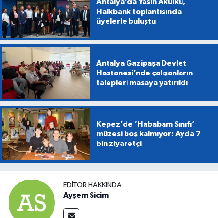
Antalya’da Yasin Akülkü,
Halkbank toplantısında
üyelerle buluştu
Antalya Gazipaşa Devlet
Hastanesi’nde çalışanların
talepleri masaya yatırıldı
Kepez’de ‘Hababam Sınıfı’
müzesi boş kalmıyor: Ayda 7
bin ziyaretçi
EDITÖR HAKKINDA
Ayşem Sicim