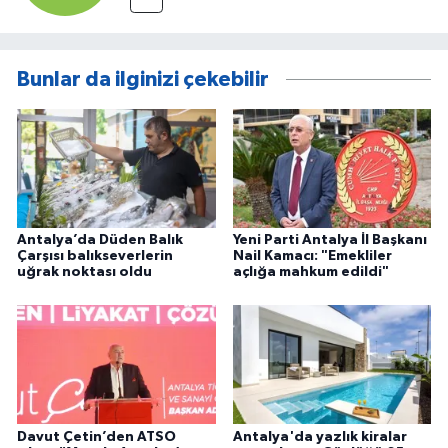
Bunlar da ilginizi çekebilir
Antalya’da Düden Balık
Yeni Parti Antalya İl Başkanı
Çarşısı balıkseverlerin
Nail Kamacı: "Emekliler
uğrak noktası oldu
açlığa mahkum edildi"
Davut Çetin’den ATSO
Antalya'da yazlık kiralar