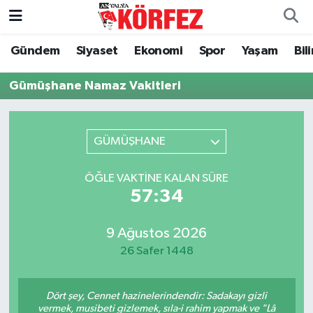
Gündem
Siyaset
Ekonomi
Spor
Yaşam
Bil
Gündem
Nöbetçi Eczaneler
Gümüşhane Namaz Vakitleri
Siyaset
Hava Durumu
Yerel Yönetim
Trafik Durumu
GÜMÜŞHANE
Ekonomi
Süper Lig Puan Durumu ve Fikstür
ÖĞLE VAKTINE KALAN SÜRE
57:33
Spor
Tüm Manşetler
Yaşam
Son Dakika Haberleri
9 Ağustos 2026
26 Safer 1448
Asayiş
Haber Arşivi
Dört şey, Cennet hazinelerindendir: Sadakayı gizli
Dünya
vermek, musibeti gizlemek, sıla-i rahim yapmak ve "Lâ