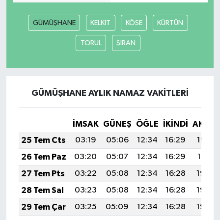
Güvenlik
GÜMÜŞHANE
KELKİT
KÖSE
KÜRTÜN
TORUL
ŞİRAN
Resmi İlanlar
GÜMÜŞHANE AYLIK NAMAZ VAKITLERI
İMSAK
GÜNEŞ
ÖĞLE
İKINDI
AKŞA
25 Tem Cts
03:19
05:06
12:34
16:29
19:52
26 Tem Paz
03:20
05:07
12:34
16:29
19:51
27 Tem Pts
03:22
05:08
12:34
16:28
19:50
28 Tem Sal
03:23
05:08
12:34
16:28
19:49
29 Tem Çar
03:25
05:09
12:34
16:28
19:48