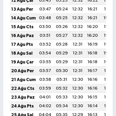
12 Ağu Çar
03:45
05:23
12:32
16:22
19:32
13 Ağu Per
03:47
05:24
12:32
16:21
19:31
14 Ağu Cum
03:48
05:25
12:32
16:21
19:29
15 Ağu Cts
03:50
05:26
12:32
16:20
19:28
16 Ağu Paz
03:51
05:27
12:32
16:20
19:27
17 Ağu Pts
03:52
05:28
12:31
16:19
19:25
18 Ağu Sal
03:54
05:29
12:31
16:18
19:24
19 Ağu Çar
03:55
05:29
12:31
16:18
19:22
20 Ağu Per
03:57
05:30
12:31
16:17
19:21
21 Ağu Cum
03:58
05:31
12:30
16:16
19:19
22 Ağu Cts
03:59
05:32
12:30
16:16
19:18
23 Ağu Paz
04:01
05:33
12:30
16:15
19:16
24 Ağu Pts
04:02
05:34
12:30
16:14
19:15
25 Ağu Sal
04:04
05:35
12:29
16:13
19:13