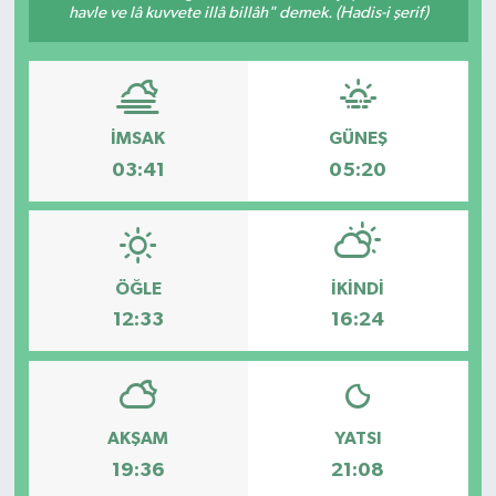
havle ve lâ kuvvete illâ billâh" demek. (Hadis-i şerif)
Eğitim
Sağlık
İMSAK
GÜNEŞ
Magazin
03:41
05:20
Turizm
Çevre
ÖĞLE
İKINDI
12:33
16:24
Kültür ve Sanat
Sivil Toplum
Tarım
AKŞAM
YATSI
19:36
21:08
Bilim ve Teknoloji