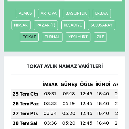
Güvenlik
ALMUS
ARTOVA
BAŞÇİFTLİK
ERBAA
NİKSAR
PAZAR (T)
REŞADİYE
SULUSARAY
Resmi İlanlar
TOKAT
TURHAL
YEŞİLYURT
ZİLE
TOKAT AYLIK NAMAZ VAKITLERI
İMSAK
GÜNEŞ
ÖĞLE
İKINDI
AKŞA
25 Tem Cts
03:31
05:18
12:45
16:40
20:03
26 Tem Paz
03:33
05:19
12:45
16:40
20:02
27 Tem Pts
03:34
05:20
12:45
16:40
20:01
28 Tem Sal
03:36
05:20
12:45
16:40
20:00