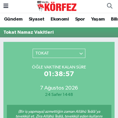
Gündem
Siyaset
Ekonomi
Spor
Yaşam
Bil
Gündem
Nöbetçi Eczaneler
Tokat Namaz Vakitleri
Siyaset
Hava Durumu
Yerel Yönetim
Trafik Durumu
TOKAT
Ekonomi
Süper Lig Puan Durumu ve Fikstür
ÖĞLE VAKTINE KALAN SÜRE
01:38:57
Spor
Tüm Manşetler
Yaşam
Son Dakika Haberleri
7 Ağustos 2026
24 Safer 1448
Asayiş
Haber Arşivi
(Bir iş yapmaya) azmettiğin zaman Allâhü Teâlâ'ya
Dünya
tevekkül et. Zira Allâhü Teâlâ, tevekkül eden kullarını