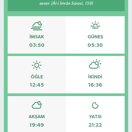
sever. (Âl-i İmrân Sûresi, 159)
Eğitim
Sağlık
İMSAK
GÜNEŞ
Magazin
03:50
05:30
Turizm
Çevre
ÖĞLE
İKINDI
12:45
16:36
Kültür ve Sanat
Sivil Toplum
Tarım
AKŞAM
YATSI
19:49
21:22
Bilim ve Teknoloji