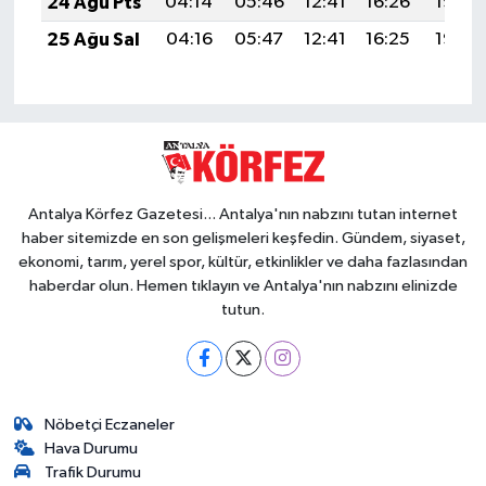
24 Ağu Pts
04:14
05:46
12:41
16:26
19:26
25 Ağu Sal
04:16
05:47
12:41
16:25
19:25
Antalya Körfez Gazetesi... Antalya'nın nabzını tutan internet
haber sitemizde en son gelişmeleri keşfedin. Gündem, siyaset,
ekonomi, tarım, yerel spor, kültür, etkinlikler ve daha fazlasından
haberdar olun. Hemen tıklayın ve Antalya'nın nabzını elinizde
tutun.
Nöbetçi Eczaneler
Hava Durumu
Trafik Durumu