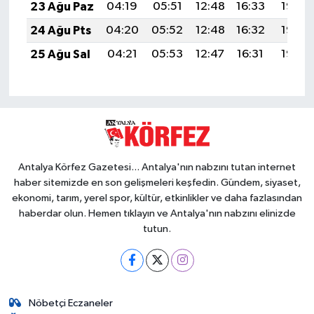
23 Ağu Paz
04:19
05:51
12:48
16:33
19:35
24 Ağu Pts
04:20
05:52
12:48
16:32
19:33
25 Ağu Sal
04:21
05:53
12:47
16:31
19:32
Antalya Körfez Gazetesi... Antalya'nın nabzını tutan internet
haber sitemizde en son gelişmeleri keşfedin. Gündem, siyaset,
ekonomi, tarım, yerel spor, kültür, etkinlikler ve daha fazlasından
haberdar olun. Hemen tıklayın ve Antalya'nın nabzını elinizde
tutun.
Nöbetçi Eczaneler