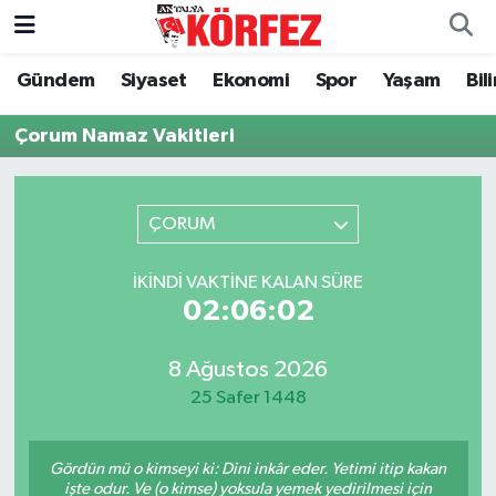
Gündem
Siyaset
Ekonomi
Spor
Yaşam
Bil
Gündem
Nöbetçi Eczaneler
Çorum Namaz Vakitleri
Siyaset
Hava Durumu
Yerel Yönetim
Trafik Durumu
ÇORUM
Ekonomi
Süper Lig Puan Durumu ve Fikstür
İKINDI VAKTINE KALAN SÜRE
02:06:01
Spor
Tüm Manşetler
Yaşam
Son Dakika Haberleri
8 Ağustos 2026
25 Safer 1448
Asayiş
Haber Arşivi
Gördün mü o kimseyi ki: Dini inkâr eder. Yetimi itip kakan
Dünya
işte odur. Ve (o kimse) yoksula yemek yedirilmesi için