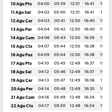
10 Ağu Pts
04:00
05:39
12:51
16:41
19:53
11 Ağu Sal
04:02
05:40
12:51
16:41
19:51
12 Ağu Çar
04:03
05:41
12:50
16:40
19:50
13 Ağu Per
04:04
05:42
12:50
16:40
19:49
14 Ağu Cum
04:06
05:43
12:50
16:39
19:47
15 Ağu Cts
04:07
05:44
12:50
16:38
19:46
16 Ağu Paz
04:09
05:44
12:50
16:38
19:45
17 Ağu Pts
04:10
05:45
12:49
16:37
19:43
18 Ağu Sal
04:12
05:46
12:49
16:37
19:42
19 Ağu Çar
04:13
05:47
12:49
16:36
19:41
20 Ağu Per
04:14
05:48
12:49
16:35
19:39
21 Ağu Cum
04:16
05:49
12:48
16:34
19:38
22 Ağu Cts
04:17
05:50
12:48
16:34
19:36