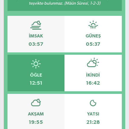
teşvikte bulunmaz. (Mâûn Sûresi, 1-2-3)
Eğitim
Sağlık
İMSAK
GÜNEŞ
Magazin
03:57
05:37
Turizm
Çevre
ÖĞLE
İKINDI
12:51
16:42
Kültür ve Sanat
Sivil Toplum
Tarım
AKŞAM
YATSI
19:55
21:28
Bilim ve Teknoloji