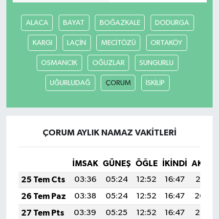
Güvenlik
ALACA
BAYAT
BOĞAZKALE
DODURGA
KARGI
LAÇİN
MECİTÖZÜ
ORTAKÖY
Resmi İlanlar
OSMANCIK
OĞUZLAR
SUNGURLU
UĞURLUDAĞ
ÇORUM
İSKİLİP
ÇORUM AYLIK NAMAZ VAKITLERI
İMSAK
GÜNEŞ
ÖĞLE
İKINDI
AKŞA
25 Tem Cts
03:36
05:24
12:52
16:47
20:10
26 Tem Paz
03:38
05:24
12:52
16:47
20:09
27 Tem Pts
03:39
05:25
12:52
16:47
20:08