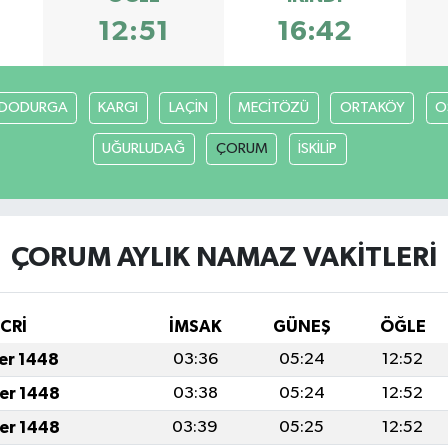
12:51
16:42
DODURGA
KARGI
LAÇİN
MECİTÖZÜ
ORTAKÖY
O
UĞURLUDAĞ
ÇORUM
İSKİLİP
ÇORUM AYLIK NAMAZ VAKITLERI
İCRİ
İMSAK
GÜNEŞ
ÖĞLE
fer 1448
03:36
05:24
12:52
fer 1448
03:38
05:24
12:52
fer 1448
03:39
05:25
12:52