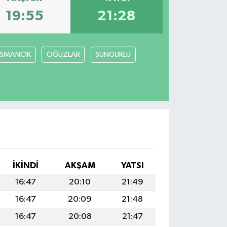
19:55
21:28
SMANCIK
OĞUZLAR
SUNGURLU
İKINDI
AKŞAM
YATSI
16:47
20:10
21:49
16:47
20:09
21:48
16:47
20:08
21:47