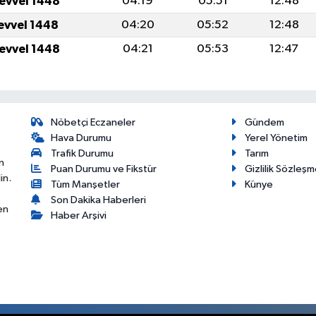
levvel 1448
04:19
05:51
12:48
levvel 1448
04:20
05:52
12:48
levvel 1448
04:21
05:53
12:47
Nöbetçi Eczaneler
Gündem
Hava Durumu
Yerel Yönetim
Trafik Durumu
Tarım
n
Puan Durumu ve Fikstür
Gizlilik Sözleşm
in.
Tüm Manşetler
Künye
Son Dakika Haberleri
en
Haber Arşivi