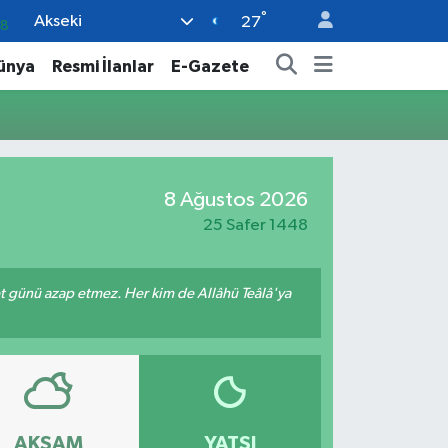
°
Akseki
38
27
59
ünya
Resmi İlanlar
E-Gazete
14
87
18
8 Ağustos 2026
32
25 Safer 1448
met günü azap etmez. Her kim de Allâhü Teâlâ'ya
AKŞAM
YATSI