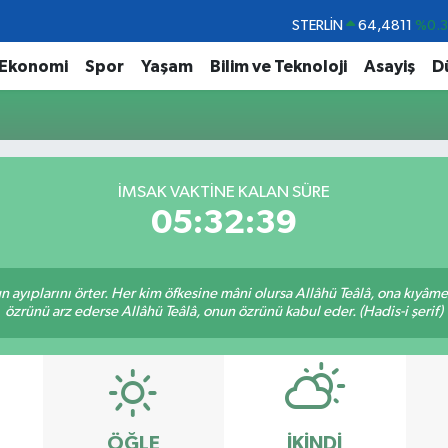
STERLİN
64,4811
%0.
GRAM ALTIN
6648.99
%2.
Ekonomi
Spor
Yaşam
Bilim ve Teknoloji
Asayiş
D
BİST100
13.779
%-
BITCOIN
64.960,21
%0.
DOLAR
47,7436
%0.
İMSAK VAKTINE KALAN SÜRE
EURO
55,2510
%0.
05:32:39
nun ayıplarını örter. Her kim öfkesine mâni olursa Allâhü Teâlâ, ona kıyâ
özrünü arz ederse Allâhü Teâlâ, onun özrünü kabul eder. (Hadis-i şerif)
ÖĞLE
İKINDI