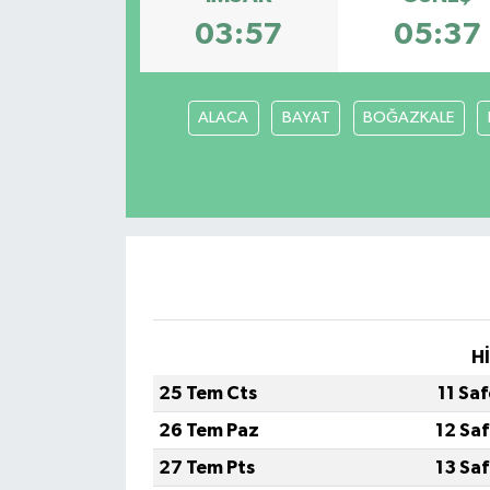
03:57
05:37
Eğitim
Sağlık
ALACA
BAYAT
BOĞAZKALE
Magazin
Turizm
Çevre
Kültür ve Sanat
H
Sivil Toplum
25 Tem Cts
11 Sa
Tarım
26 Tem Paz
12 Sa
27 Tem Pts
13 Sa
Bilim ve Teknoloji