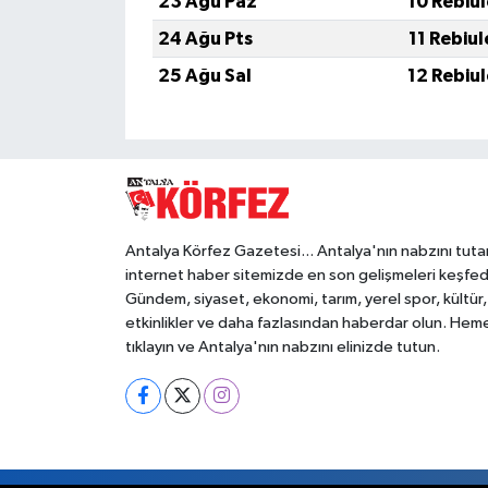
23 Ağu Paz
10 Rebiu
24 Ağu Pts
11 Rebiu
25 Ağu Sal
12 Rebiu
Antalya Körfez Gazetesi... Antalya'nın nabzını tuta
internet haber sitemizde en son gelişmeleri keşfed
Gündem, siyaset, ekonomi, tarım, yerel spor, kültür,
etkinlikler ve daha fazlasından haberdar olun. Hem
tıklayın ve Antalya'nın nabzını elinizde tutun.