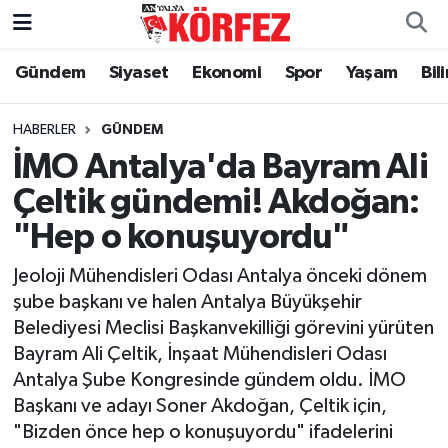
Gündem
Siyaset
Ekonomi
Spor
Yaşam
Bil
Gündem
Nöbetçi Eczaneler
Siyaset
Hava Durumu
HABERLER
GÜNDEM
İMO Antalya'da Bayram Ali
Yerel Yönetim
Trafik Durumu
Çeltik gündemi! Akdoğan:
"Hep o konuşuyordu"
Ekonomi
Süper Lig Puan Durumu ve Fikstür
Jeoloji Mühendisleri Odası Antalya önceki dönem
Spor
Tüm Manşetler
şube başkanı ve halen Antalya Büyükşehir
Belediyesi Meclisi Başkanvekilliği görevini yürüten
Yaşam
Son Dakika Haberleri
Bayram Ali Çeltik, İnşaat Mühendisleri Odası
Antalya Şube Kongresinde gündem oldu. İMO
Asayiş
Haber Arşivi
Başkanı ve adayı Soner Akdoğan, Çeltik için,
"Bizden önce hep o konuşuyordu" ifadelerini
Dünya