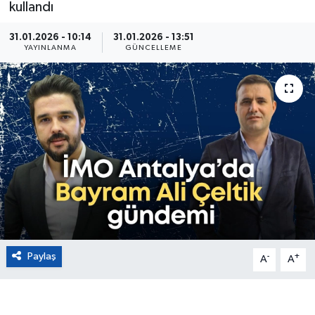
kullandı
Eğitim
31.01.2026 - 10:14
31.01.2026 - 13:51
YAYINLANMA
GÜNCELLEME
Sağlık
Magazin
Turizm
Çevre
Kültür ve Sanat
Sivil Toplum
Paylaş
-
+
A
A
Tarım
Bilim ve Teknoloji