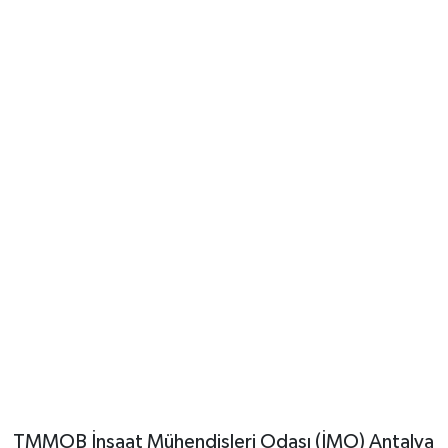
Güvenlik
Resmi İlanlar
TMMOB İnşaat Mühendisleri Odası (İMO) Antalya