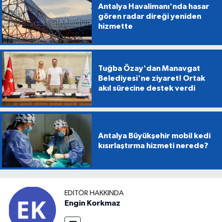
Antalya Havalimanı'nda hasar
gören radar direği yeniden
hizmette
Tuğba Özay'dan Manavgat
Belediyesi'ne ziyaret! Ortak
akıl sürecine destek verdi
Antalya Büyükşehir mobil kedi
kısırlaştırma hizmeti nerede?
EDITÖR HAKKINDA
Engin Korkmaz