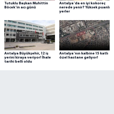
Tutuklu Başkan Muhittin
Antalya'da en iyi kokoreç
Böcek'in acı günü
nerede yenir? Yüksek puanlı
yerler
Antalya Büyükşehir, 12 iş
Antalya'nın kalbine 15 katlı
yerini kiraya veriyor! İhale
özel hastane geliyor!
tarihi belli oldu