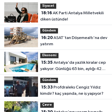
Siyaset
18:16
AK Parti Antalya Milletvekili
diken üstünde!
Gündem
16:20
ASAT'tan Döşemealtı'na dev
yatırım
Ekonomi
15:35
Antalya'da yazlık kiralar cep
yakıyor: Günlüğü 65 bin, aylığı 425
bin!
Gündem
15:33
Profdraleks Cengiz Yıldız
kimdir? kaç yaşında, ne iş yapıyor?
Çevre
15:30