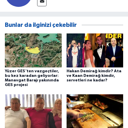
Bunlar da ilginizi çekebilir
Yüzer GES'ten vazgeçtiler,
Hakan Demirağ kimdir? Ata
bu kez karadan geliyorlar:
ve Kaan Demirağ kimdir,
Manavgat Barajı yakınında
servetleri ne kadar?
GES projesi