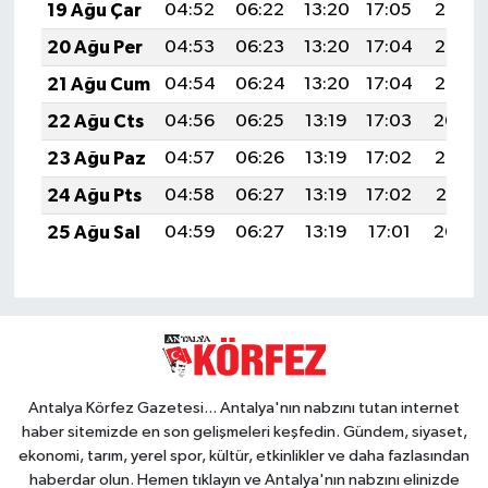
19 Ağu Çar
04:52
06:22
13:20
17:05
20:08
20 Ağu Per
04:53
06:23
13:20
17:04
20:07
21 Ağu Cum
04:54
06:24
13:20
17:04
20:06
22 Ağu Cts
04:56
06:25
13:19
17:03
20:04
23 Ağu Paz
04:57
06:26
13:19
17:02
20:03
24 Ağu Pts
04:58
06:27
13:19
17:02
20:01
25 Ağu Sal
04:59
06:27
13:19
17:01
20:00
Antalya Körfez Gazetesi... Antalya'nın nabzını tutan internet
haber sitemizde en son gelişmeleri keşfedin. Gündem, siyaset,
ekonomi, tarım, yerel spor, kültür, etkinlikler ve daha fazlasından
haberdar olun. Hemen tıklayın ve Antalya'nın nabzını elinizde