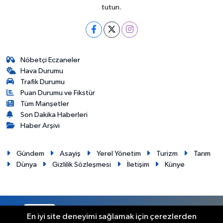
tutun.
Nöbetçi Eczaneler
Hava Durumu
Trafik Durumu
Puan Durumu ve Fikstür
Tüm Manşetler
Son Dakika Haberleri
Haber Arşivi
Gündem
Asayiş
Yerel Yönetim
Turizm
Tarım
Dünya
Gizlilik Sözleşmesi
İletişim
Künye
RSS
Copyright © 2012. Her hakkı saklıdır.
En iyi site deneyimi sağlamak için çerezlerden