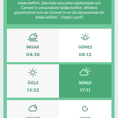
köşke kefilim. Şaka bile olsa yalan söylemeyen için
Cennet'in ortasında bir köşke kefilim. Ahlâkını
Eğitim
güzelleştiren için de Cennet'in en üst derecesinde bir
köşke kefilim." (Hadis-i şerif)
Sağlık
Magazin
İMSAK
GÜNEŞ
Turizm
04:36
06:12
Çevre
Kültür ve Sanat
ÖĞLE
İKINDI
Sivil Toplum
13:22
17:11
Tarım
Bilim ve Teknoloji