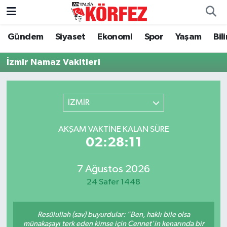
Gündem
Siyaset
Ekonomi
Spor
Yaşam
Bil
Gündem
Nöbetçi Eczaneler
İzmir Namaz Vakitleri
Siyaset
Hava Durumu
Yerel Yönetim
Trafik Durumu
İZMİR
Ekonomi
Süper Lig Puan Durumu ve Fikstür
AKŞAM VAKTINE KALAN SÜRE
02:28:11
Spor
Tüm Manşetler
Yaşam
Son Dakika Haberleri
7 Ağustos 2026
24 Safer 1448
Asayiş
Haber Arşivi
Resûlullah (sav) buyurdular: "Ben, haklı bile olsa
Dünya
münakaşayı terk eden kimse için Cennet'in kenarında bir