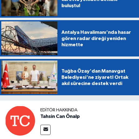
buluştu!
Antalya Havalimanı'nda hasar
gören radar direği yeniden
hizmette
Tuğba Özay'dan Manavgat
Belediyesi'ne ziyaret! Ortak
akıl sürecine destek verdi
EDITÖR HAKKINDA
Tahsin Can Önalp