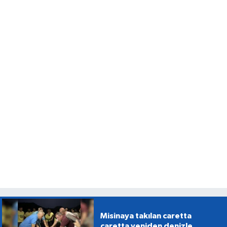
Misinaya takılan caretta
caretta yeniden denizle