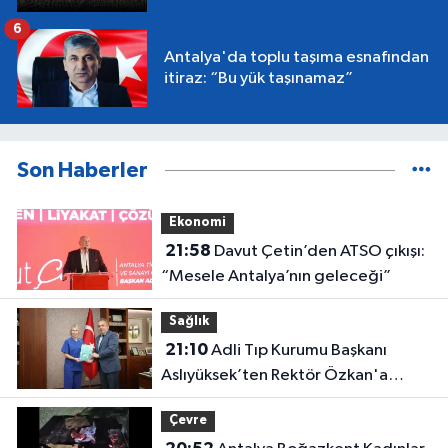
6
Antalya'da toplu taşıma esnafından
itiraz: “Bu yük taşınamaz”
Son Haberler
Ekonomi
21:58
Davut Çetin’den ATSO çıkışı:
“Mesele Antalya’nın geleceği”
Sağlık
21:10
Adli Tıp Kurumu Başkanı
Aslıyüksek’ten Rektör Özkan'a
davet
Çevre