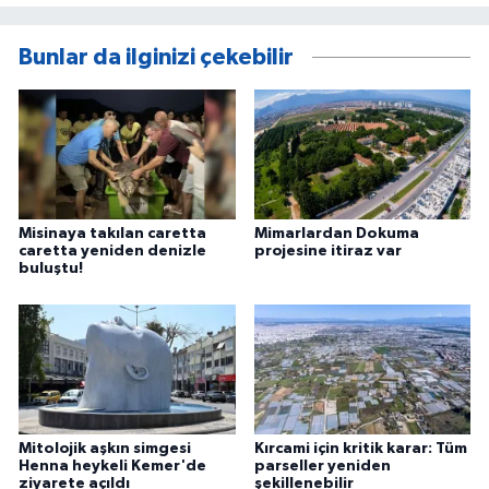
Bunlar da ilginizi çekebilir
Misinaya takılan caretta
Mimarlardan Dokuma
caretta yeniden denizle
projesine itiraz var
buluştu!
Mitolojik aşkın simgesi
Kırcami için kritik karar: Tüm
Henna heykeli Kemer'de
parseller yeniden
ziyarete açıldı
şekillenebilir