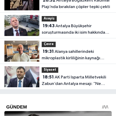
20:52
Antalya Boğazkent Kadınlar
Plajı’nda bırakılan çöpler tepki çekti
Asayiş
19:43
Antalya Büyükşehir
soruşturmasında iki isim hakkında
yeni karar
Çevre
19:31
Alanya sahillerindeki
mikroplastik kirliliğinin kaynağı
açıklandı
Siyaset
18:51
AK Parti Isparta Milletvekili
Zabun’dan Antalya mesajı: “Ne
dediysek o”