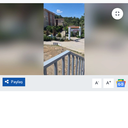
Eğitim
Sağlık
Magazin
Turizm
Çevre
Paylaş
-
+
Kültür ve Sanat
A
A
Sivil Toplum
Tarım
Bilim ve Teknoloji