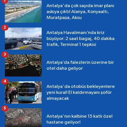
1
Antalya'da çok sayıda imar planı
askıya çıktı! Alanya, Konyaaltı,
Muratpaşa, Aksu
2
Antalya Havalimanı’nda kriz
büyüyor: 2 saat bagaj, 40 dakika
trafik, Terminal 1 tepkisi
3
Antalya’da falezlerin üzerine bir
otel daha geliyor
4
Antalya'da otobüs bekleyenlere
yeni kural! El kaldırmayanı şoför
almayacak
5
Antalya'nın kalbine 15 katlı özel
hastane geliyor!