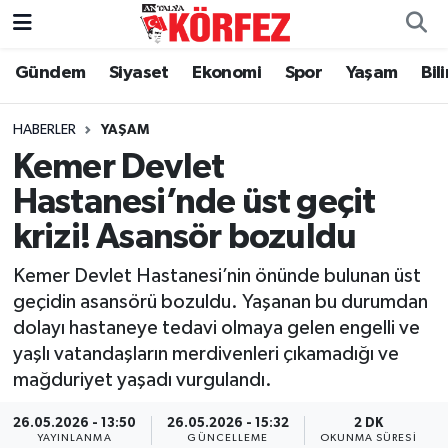
Gündem
Siyaset
Ekonomi
Spor
Yaşam
Bil
Gündem
Nöbetçi Eczaneler
Siyaset
Hava Durumu
HABERLER
YAŞAM
Kemer Devlet
Yerel Yönetim
Trafik Durumu
Hastanesi’nde üst geçit
krizi! Asansör bozuldu
Ekonomi
Süper Lig Puan Durumu ve Fikstür
Kemer Devlet Hastanesi’nin önünde bulunan üst
Spor
Tüm Manşetler
geçidin asansörü bozuldu. Yaşanan bu durumdan
dolayı hastaneye tedavi olmaya gelen engelli ve
Yaşam
Son Dakika Haberleri
yaşlı vatandaşların merdivenleri çıkamadığı ve
mağduriyet yaşadı vurgulandı.
Asayiş
Haber Arşivi
26.05.2026 - 13:50
26.05.2026 - 15:32
2 DK
Dünya
YAYINLANMA
GÜNCELLEME
OKUNMA SÜRESI