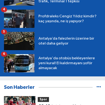
trafik, Terminal 1 tepkisi
4
Profdraleks Cengiz Yıldız kimdir?
kaç yaşında, ne iş yapıyor?
5
Antalya’da falezlerin üzerine bir
otel daha geliyor
6
Antalya'da otobüs bekleyenlere
yeni kural! El kaldırmayanı şoför
almayacak
Son Haberler
Spor