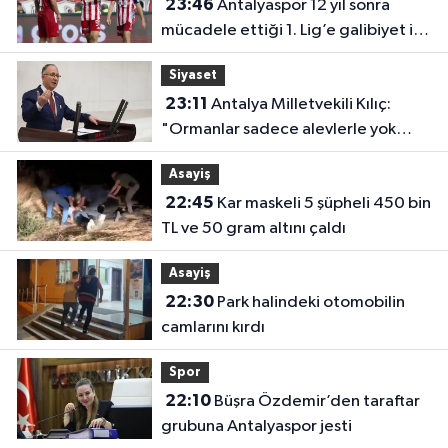
23:46
Antalyaspor 12 yıl sonra
mücadele ettiği 1. Lig’e galibiyet ile
başladı
Siyaset
23:11
Antalya Milletvekili Kılıç:
"Ormanlar sadece alevlerle yok
olmuyor"
Asayiş
22:45
Kar maskeli 5 şüpheli 450 bin
TL ve 50 gram altını çaldı
Asayiş
22:30
Park halindeki otomobilin
camlarını kırdı
Spor
22:10
Büşra Özdemir’den taraftar
grubuna Antalyaspor jesti