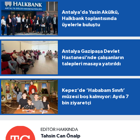
Antalya’da Yasin Akülkü,
Halkbank toplantısında
üyelerle buluştu
Antalya Gazipaşa Devlet
Hastanesi’nde çalışanların
talepleri masaya yatırıldı
Kepez’de ‘Hababam Sınıfı’
müzesi boş kalmıyor: Ayda 7
bin ziyaretçi
EDITÖR HAKKINDA
Tahsin Can Önalp