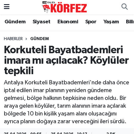
Gündem
Siyaset
Ekonomi
Spor
Yaşam
Bil
Gündem
Nöbetçi Eczaneler
Siyaset
Hava Durumu
HABERLER
GÜNDEM
Korkuteli Bayatbademleri
Yerel Yönetim
Trafik Durumu
imara mı açılacak? Köylüler
tepkili
Ekonomi
Süper Lig Puan Durumu ve Fikstür
Antalya Korkuteli Bayatbademleri'nde daha önce
Spor
Tüm Manşetler
iptal edilen imar planının yeniden gündeme
gelmesi, bölge halkının tepkisine neden oldu. Bir
Yaşam
Son Dakika Haberleri
araya gelen köylüler, tarım alanının imara açılarak
bölgede 10 bin kişilik yaşam alanı oluşacağını
Asayiş
Haber Arşivi
ayrıca planın doğaya zarar vereceğini ileri sürdü.
Dünya