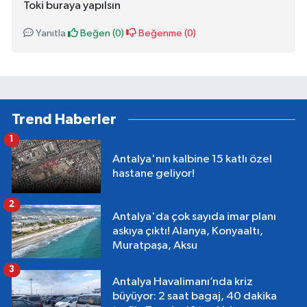
Toki buraya yapılsın
Yanıtla
Beğen (
0
)
Beğenme (
0
)
Trend Haberler
1
Antalya'nın kalbine 15 katlı özel
hastane geliyor!
2
Antalya'da çok sayıda imar planı
askıya çıktı! Alanya, Konyaaltı,
Muratpaşa, Aksu
3
Antalya Havalimanı’nda kriz
büyüyor: 2 saat bagaj, 40 dakika