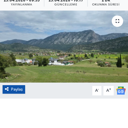
25.04.2026 - 09:55
25.04.2026 - 10:17
2 DK
YAYINLANMA
GÜNCELLEME
OKUNMA SÜRESI
Eğitim
Sağlık
Magazin
Turizm
Çevre
Kültür ve Sanat
Paylaş
-
+
A
A
Sivil Toplum
Tarım
Bilim ve Teknoloji