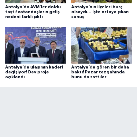
Antalya’da AVM’ler doldu
Antalya’nın ilçeleri burç
taştı! vatandaşların geliş
olsaydı… İşte ortaya çıkan
nedeni farklı çıktı
sonuç
Antalya’da ulaşımın kaderi
Antalya’da gören bir daha
değişiyor! Dev proje
baktı! Pazar tezgahında
açıklandı
bunu da sattılar