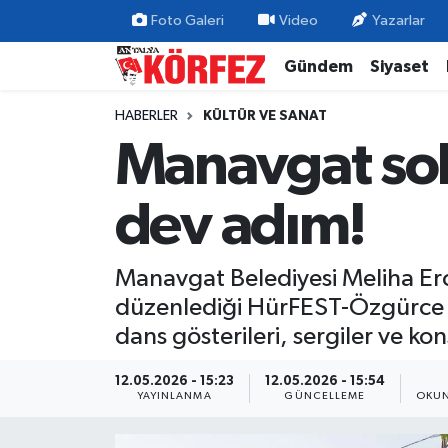
Foto Galeri
Video
Yazarlar
Gündem
Siyaset
Gündem
Nöbetçi Eczaneler
HABERLER
KÜLTÜR VE SANAT
Siyaset
Hava Durumu
Manavgat sok
Yerel Yönetim
Trafik Durumu
dev adım!
Ekonomi
Süper Lig Puan Durumu ve Fikstür
Manavgat Belediyesi Meliha Erc
Spor
Tüm Manşetler
düzenlediği HürFEST-Özgürce Yaş
Yaşam
Son Dakika Haberleri
dans gösterileri, sergiler ve kon
Asayiş
Haber Arşivi
12.05.2026 - 15:23
12.05.2026 - 15:54
YAYINLANMA
GÜNCELLEME
OKUN
Dünya