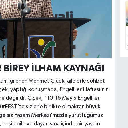
 BİREY İLHAM KAYNAĞI
dan ilgilenen Mehmet Çiçek, ailelerle sohbet
Çiçek, yaptığı konuşmada, Engelliler Haftası’nın
ne değindi. Çiçek, “10-16 Mayıs Engelliler
rFEST’te sizlerle birlikte olmaktan büyük
ngelsiz Yaşam Merkezi’mizde yürüttüğümüz
, erişilebilir ve dayanışma içinde bir yaşam