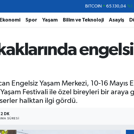
DOLAR
47,7436
%0.1
EURO
55,2510
%0.3
Ekonomi
Spor
Yaşam
Bilim ve Teknoloji
Asayiş
D
STERLİN
64,4811
%0.3
GRAM ALTIN
6648.99
%2.5
aklarında engelsi
BİST100
13.773
%-1
BITCOIN
65.130,04
%1.
an Engelsiz Yaşam Merkezi, 10-16 Mayıs E
am Festivali ile özel bireyleri bir araya g
serler halktan ilgi gördü.
2 DK
MA SÜRESI