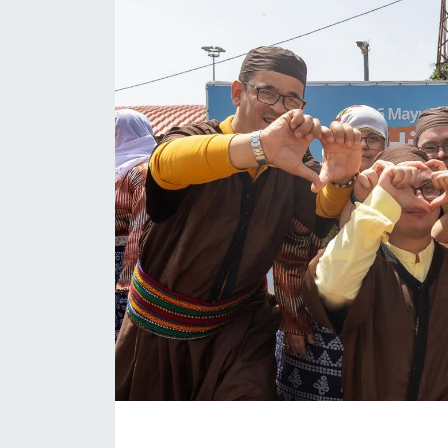
Eğitim
Sağlık
Magazin
Turizm
Çevre
Kültür ve Sanat
Sivil Toplum
Tarım
Bilim ve Teknoloji