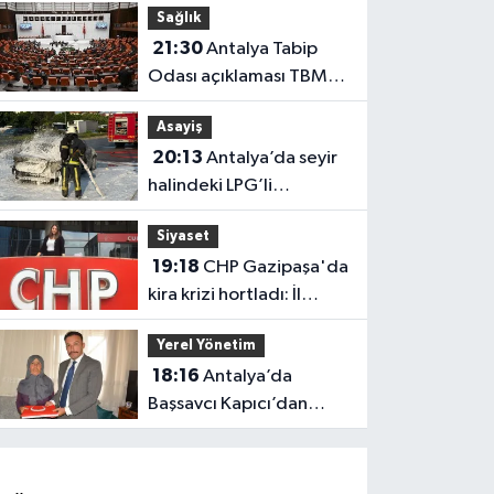
Sağlık
güçlendi
21:30
Antalya Tabip
Odası açıklaması TBMM
gündeminde
Asayiş
20:13
Antalya’da seyir
halindeki LPG’li
otomobil alev aldı: 4
Siyaset
yaralı
19:18
CHP Gazipaşa'da
kira krizi hortladı: İl
Başkanlığı mahkemeye
Yerel Yönetim
gitti
18:16
Antalya’da
Başsavcı Kapıcı’dan
şehit annesi Aysel
Belen’e anlamlı ziyaret