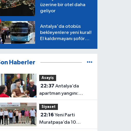
üzerine bir otel daha
geliyor
Antalya'da otobüs
bekleyenlere yeni kural!
El kaldırmayanı şoför
almayacak
Son Haberler
Asayiş
22:37
Antalya’da
apartman yangını:
Mahsur kalan aile
Siyaset
kurtarıldı
22:16
Yeni Parti
Muratpaşa’da 10
belediye meclis üyesiyle