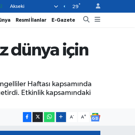
°
Akseki
8
29
2
ünya
Resmi İlanlar
E-Gazete
8
9
z dünya için
9
2
ngelliler Haftası kapsamında
etirdi. Etkinlik kapsamındaki
-
+
A
A