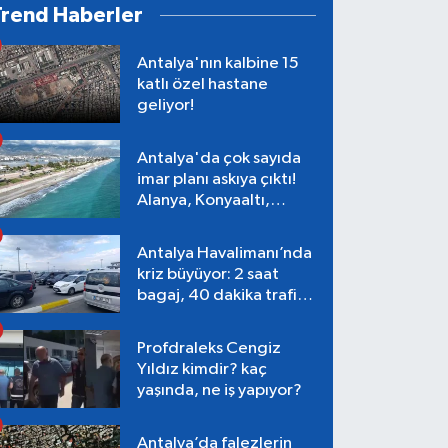
Trend Haberler
Antalya'nın kalbine 15
katlı özel hastane
geliyor!
Antalya'da çok sayıda
imar planı askıya çıktı!
Alanya, Konyaaltı,
Muratpaşa, Aksu
Antalya Havalimanı’nda
kriz büyüyor: 2 saat
bagaj, 40 dakika trafik,
Terminal 1 tepkisi
Profdraleks Cengiz
Yıldız kimdir? kaç
yaşında, ne iş yapıyor?
Antalya’da falezlerin