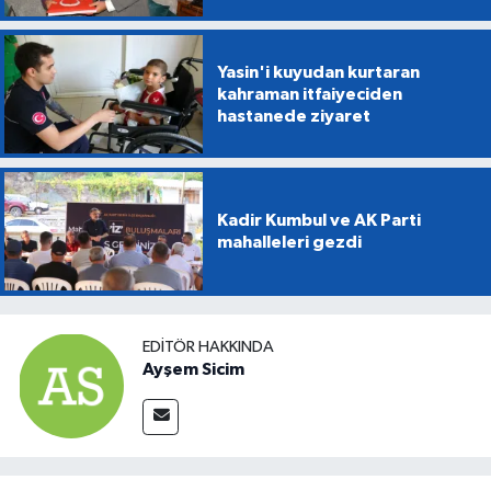
Yasin'i kuyudan kurtaran
kahraman itfaiyeciden
hastanede ziyaret
Kadir Kumbul ve AK Parti
mahalleleri gezdi
EDITÖR HAKKINDA
Ayşem Sicim