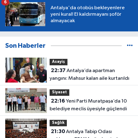
6
Antalya'da otobüs bekleyenlere
yeni kural! El kaldırmayanı şoför
almayacak
Son Haberler
Asayiş
22:37
Antalya’da apartman
yangını: Mahsur kalan aile kurtarıldı
Siyaset
22:16
Yeni Parti Muratpaşa’da 10
belediye meclis üyesiyle güçlendi
Sağlık
21:30
Antalya Tabip Odası