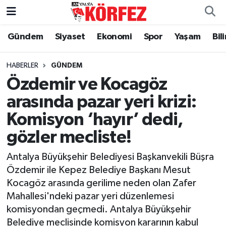
Gündem
Siyaset
Ekonomi
Spor
Yaşam
Bil
Gündem
Nöbetçi Eczaneler
Siyaset
Hava Durumu
HABERLER
GÜNDEM
Özdemir ve Kocagöz
Yerel Yönetim
Trafik Durumu
arasında pazar yeri krizi:
Komisyon ‘hayır’ dedi,
Ekonomi
Süper Lig Puan Durumu ve Fikstür
gözler mecliste!
Spor
Tüm Manşetler
Antalya Büyükşehir Belediyesi Başkanvekili Büşra
Yaşam
Son Dakika Haberleri
Özdemir ile Kepez Belediye Başkanı Mesut
Kocagöz arasında gerilime neden olan Zafer
Asayiş
Haber Arşivi
Mahallesi'ndeki pazar yeri düzenlemesi
komisyondan geçmedi. Antalya Büyükşehir
Dünya
Belediye meclisinde komisyon kararının kabul