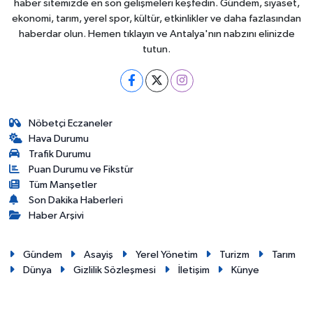
haber sitemizde en son gelişmeleri keşfedin. Gündem, siyaset,
ekonomi, tarım, yerel spor, kültür, etkinlikler ve daha fazlasından
haberdar olun. Hemen tıklayın ve Antalya'nın nabzını elinizde
tutun.
Nöbetçi Eczaneler
Hava Durumu
Trafik Durumu
Puan Durumu ve Fikstür
Tüm Manşetler
Son Dakika Haberleri
Haber Arşivi
Gündem
Asayiş
Yerel Yönetim
Turizm
Tarım
Dünya
Gizlilik Sözleşmesi
İletişim
Künye