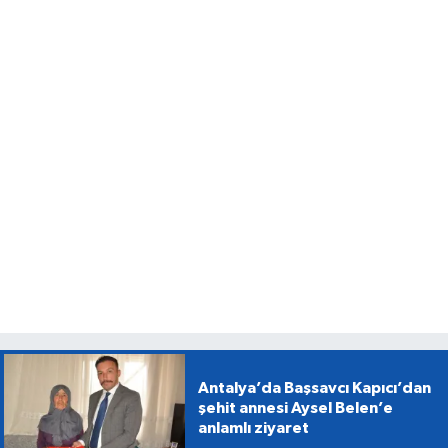
Antalya’da Başsavcı Kapıcı’dan
şehit annesi Aysel Belen’e
anlamlı ziyaret