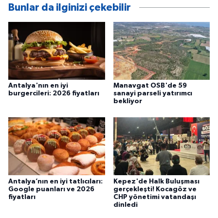
Bunlar da ilginizi çekebilir
Antalya'nın en iyi
Manavgat OSB'de 59
burgercileri: 2026 fiyatları
sanayi parseli yatırımcı
bekliyor
Antalya’nın en iyi tatlıcıları:
Kepez'de Halk Buluşması
Google puanları ve 2026
gerçekleşti! Kocagöz ve
fiyatları
CHP yönetimi vatandaşı
dinledi