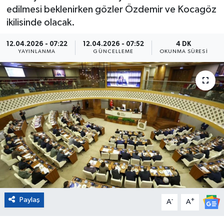
edilmesi beklenirken gözler Özdemir ve Kocagöz
Eğitim
ikilisinde olacak.
Sağlık
12.04.2026 - 07:22
12.04.2026 - 07:52
4 DK
YAYINLANMA
GÜNCELLEME
OKUNMA SÜRESI
Magazin
Turizm
Çevre
Kültür ve Sanat
Sivil Toplum
Tarım
Paylaş
-
+
A
A
Bilim ve Teknoloji