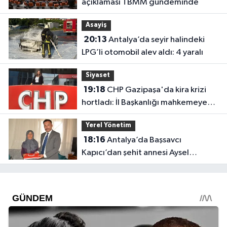
açıklaması TBMM gündeminde
Asayiş
20:13
Antalya’da seyir halindeki
LPG’li otomobil alev aldı: 4 yaralı
Siyaset
19:18
CHP Gazipaşa'da kira krizi
hortladı: İl Başkanlığı mahkemeye
gitti
Yerel Yönetim
18:16
Antalya’da Başsavcı
Kapıcı’dan şehit annesi Aysel
Belen’e anlamlı ziyaret