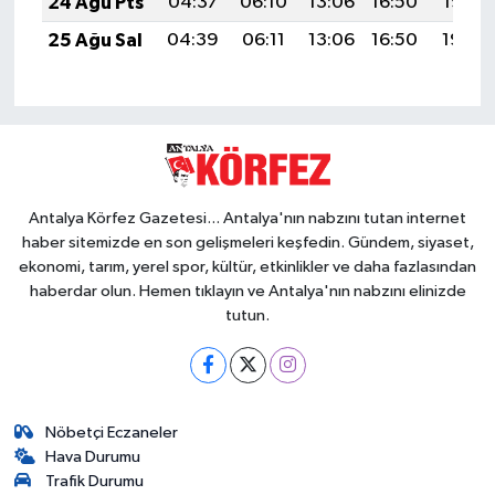
24 Ağu Pts
04:37
06:10
13:06
16:50
19:52
25 Ağu Sal
04:39
06:11
13:06
16:50
19:50
Antalya Körfez Gazetesi... Antalya'nın nabzını tutan internet
haber sitemizde en son gelişmeleri keşfedin. Gündem, siyaset,
ekonomi, tarım, yerel spor, kültür, etkinlikler ve daha fazlasından
haberdar olun. Hemen tıklayın ve Antalya'nın nabzını elinizde
tutun.
Nöbetçi Eczaneler
Hava Durumu
Trafik Durumu