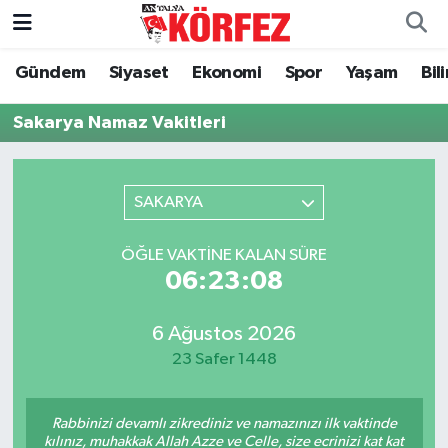
Gündem
Siyaset
Ekonomi
Spor
Yaşam
Bil
Gündem
Nöbetçi Eczaneler
Sakarya Namaz Vakitleri
Siyaset
Hava Durumu
Yerel Yönetim
Trafik Durumu
SAKARYA
Ekonomi
Süper Lig Puan Durumu ve Fikstür
ÖĞLE VAKTINE KALAN SÜRE
06:23:08
Spor
Tüm Manşetler
Yaşam
Son Dakika Haberleri
6 Ağustos 2026
23 Safer 1448
Asayiş
Haber Arşivi
Rabbinizi devamlı zikrediniz ve namazınızı ilk vaktinde
Dünya
kılınız, muhakkak Allah Azze ve Celle, size ecrinizi kat kat