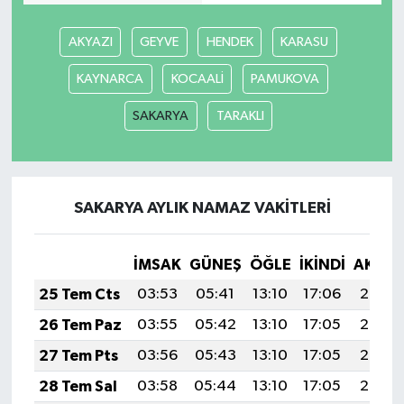
Güvenlik
AKYAZI
GEYVE
HENDEK
KARASU
KAYNARCA
KOCAALİ
PAMUKOVA
Resmi İlanlar
SAKARYA
TARAKLI
SAKARYA AYLIK NAMAZ VAKITLERI
İMSAK
GÜNEŞ
ÖĞLE
İKINDI
AKŞA
25 Tem Cts
03:53
05:41
13:10
17:06
20:29
26 Tem Paz
03:55
05:42
13:10
17:05
20:28
27 Tem Pts
03:56
05:43
13:10
17:05
20:27
28 Tem Sal
03:58
05:44
13:10
17:05
20:26