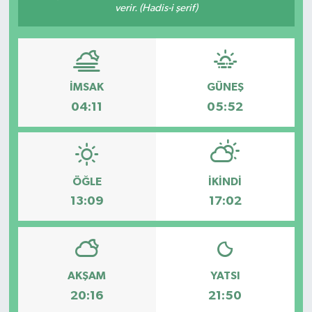
verir. (Hadis-i şerif)
Eğitim
Sağlık
İMSAK
GÜNEŞ
Magazin
04:11
05:52
Turizm
Çevre
ÖĞLE
İKINDI
13:09
17:02
Kültür ve Sanat
Sivil Toplum
Tarım
AKŞAM
YATSI
20:16
21:50
Bilim ve Teknoloji