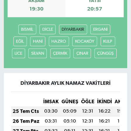
AKŞAM
YATSI
19:30
20:57
Güvenlik
Resmi İlanlar
BİSMİL
DİCLE
DİYARBAKIR
ERGANİ
EĞİL
HANİ
HAZRO
KOCAKÖY
KULP
LİCE
SİLVAN
ÇERMİK
ÇINAR
ÇÜNGÜŞ
DİYARBAKIR AYLIK NAMAZ VAKITLERI
İMSAK
GÜNEŞ
ÖĞLE
İKINDI
AKŞA
25 Tem Cts
03:30
05:09
12:31
16:22
19:42
26 Tem Paz
03:31
05:10
12:31
16:21
19:41