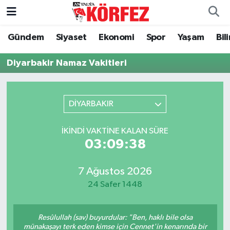
Gündem
Siyaset
Ekonomi
Spor
Yaşam
Bil
Gündem
Nöbetçi Eczaneler
Diyarbakir Namaz Vakitleri
Siyaset
Hava Durumu
Yerel Yönetim
Trafik Durumu
DİYARBAKIR
Ekonomi
Süper Lig Puan Durumu ve Fikstür
İKINDI VAKTINE KALAN SÜRE
03:09:38
Spor
Tüm Manşetler
Yaşam
Son Dakika Haberleri
7 Ağustos 2026
24 Safer 1448
Asayiş
Haber Arşivi
Resûlullah (sav) buyurdular: "Ben, haklı bile olsa
Dünya
münakaşayı terk eden kimse için Cennet'in kenarında bir