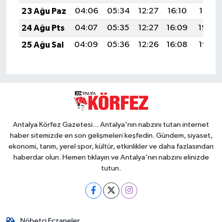
23 Ağu Paz
04:06
05:34
12:27
16:10
19:10
24 Ağu Pts
04:07
05:35
12:27
16:09
19:08
25 Ağu Sal
04:09
05:36
12:26
16:08
19:07
Antalya Körfez Gazetesi... Antalya'nın nabzını tutan internet
haber sitemizde en son gelişmeleri keşfedin. Gündem, siyaset,
ekonomi, tarım, yerel spor, kültür, etkinlikler ve daha fazlasından
haberdar olun. Hemen tıklayın ve Antalya'nın nabzını elinizde
tutun.
Nöbetçi Eczaneler