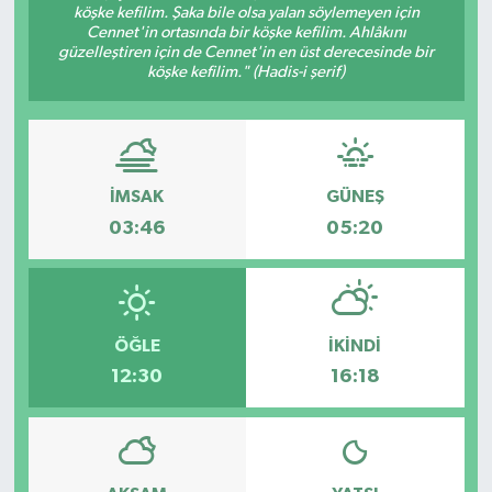
köşke kefilim. Şaka bile olsa yalan söylemeyen için
Cennet'in ortasında bir köşke kefilim. Ahlâkını
Eğitim
güzelleştiren için de Cennet'in en üst derecesinde bir
köşke kefilim." (Hadis-i şerif)
Sağlık
Magazin
İMSAK
GÜNEŞ
Turizm
03:46
05:20
Çevre
Kültür ve Sanat
ÖĞLE
İKINDI
Sivil Toplum
12:30
16:18
Tarım
Bilim ve Teknoloji