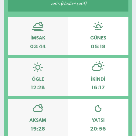
verir. (Hadis-i şerif)
Eğitim
Sağlık
İMSAK
GÜNEŞ
Magazin
03:44
05:18
Turizm
Çevre
ÖĞLE
İKINDI
12:28
16:17
Kültür ve Sanat
Sivil Toplum
Tarım
AKŞAM
YATSI
19:28
20:56
Bilim ve Teknoloji