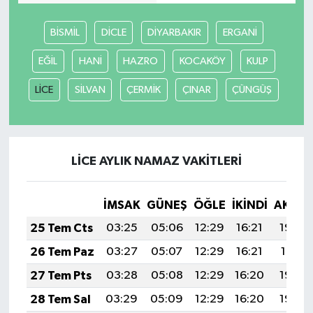
Güvenlik
BİSMİL
DİCLE
DİYARBAKIR
ERGANİ
EĞİL
HANİ
HAZRO
KOCAKÖY
KULP
Resmi İlanlar
LİCE
SİLVAN
ÇERMİK
ÇINAR
ÇÜNGÜŞ
LİCE AYLIK NAMAZ VAKITLERI
İMSAK
GÜNEŞ
ÖĞLE
İKINDI
AKŞA
25 Tem Cts
03:25
05:06
12:29
16:21
19:42
26 Tem Paz
03:27
05:07
12:29
16:21
19:41
27 Tem Pts
03:28
05:08
12:29
16:20
19:40
28 Tem Sal
03:29
05:09
12:29
16:20
19:39