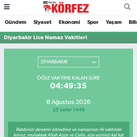
Gündem
Siyaset
Ekonomi
Spor
Yaşam
Bil
Gündem
Nöbetçi Eczaneler
Diyarbakir Lice Namaz Vakitleri
Siyaset
Hava Durumu
Yerel Yönetim
Trafik Durumu
DİYARBAKIR
Ekonomi
Süper Lig Puan Durumu ve Fikstür
ÖĞLE VAKTINE KALAN SÜRE
04:49:34
Spor
Tüm Manşetler
Yaşam
Son Dakika Haberleri
8 Ağustos 2026
25 Safer 1448
Asayiş
Haber Arşivi
Rabbinizi devamlı zikrediniz ve namazınızı ilk vaktinde
Dünya
kılınız, muhakkak Allah Azze ve Celle, size ecrinizi kat kat