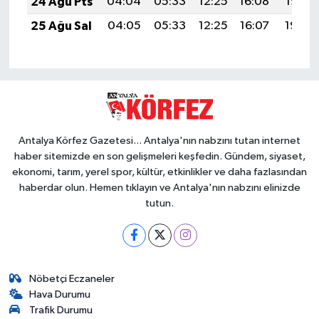
24 Ağu Pts
04:04
05:33
12:25
16:08
19:07
25 Ağu Sal
04:05
05:33
12:25
16:07
19:06
Antalya Körfez Gazetesi... Antalya'nın nabzını tutan internet
haber sitemizde en son gelişmeleri keşfedin. Gündem, siyaset,
ekonomi, tarım, yerel spor, kültür, etkinlikler ve daha fazlasından
haberdar olun. Hemen tıklayın ve Antalya'nın nabzını elinizde
tutun.
Nöbetçi Eczaneler
Hava Durumu
Trafik Durumu