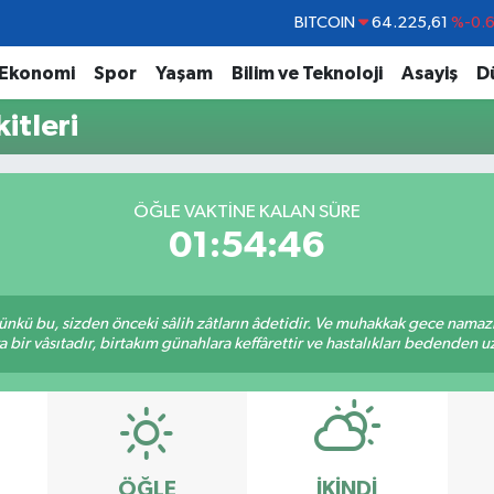
BITCOIN
64.225,61
%-0.
DOLAR
47,6704
%
Ekonomi
Spor
Yaşam
Bilim ve Teknoloji
Asayiş
D
EURO
55,0406
%-0.
itleri
STERLİN
64,2143
%
GRAM ALTIN
6510.40
%0.4
ÖĞLE VAKTINE KALAN SÜRE
BİST100
13.799
%7
01:54:46
kü bu, sizden önceki sâlih zâtların âdetidir. Ve muhakkak gece namazı,
r vâsıtadır, birtakım günahlara keffârettir ve hastalıkları bedenden uzak
ÖĞLE
İKINDI