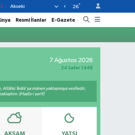
°
Akseki
63
26
0
ünya
Resmi İlanlar
E-Gazete
08
0
5
7 Ağustos 2026
0
24 Safer 1448
 Allâhü Teâlâ'ya mânen yaklaşmaya vesîledir,
laştırır. (Hadis-i şerif)
AKŞAM
YATSI