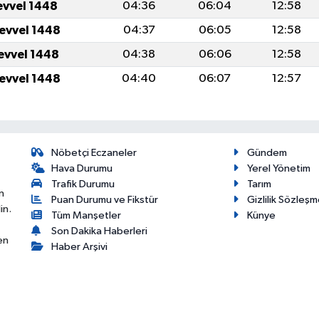
evvel 1448
04:36
06:04
12:58
levvel 1448
04:37
06:05
12:58
levvel 1448
04:38
06:06
12:58
levvel 1448
04:40
06:07
12:57
Nöbetçi Eczaneler
Gündem
Hava Durumu
Yerel Yönetim
Trafik Durumu
Tarım
n
Puan Durumu ve Fikstür
Gizlilik Sözleşm
in.
Tüm Manşetler
Künye
Son Dakika Haberleri
en
Haber Arşivi