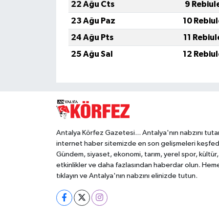
22 Ağu Cts
9 Rebiul
23 Ağu Paz
10 Rebiu
24 Ağu Pts
11 Rebiu
25 Ağu Sal
12 Rebiu
Antalya Körfez Gazetesi... Antalya'nın nabzını tuta
internet haber sitemizde en son gelişmeleri keşfed
Gündem, siyaset, ekonomi, tarım, yerel spor, kültür,
etkinlikler ve daha fazlasından haberdar olun. Hem
tıklayın ve Antalya'nın nabzını elinizde tutun.