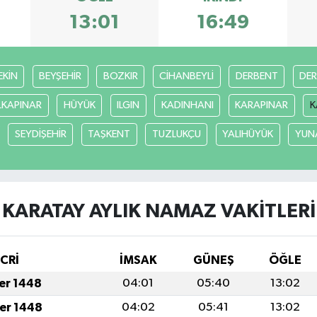
13:01
16:49
EKİN
BEYŞEHİR
BOZKIR
CİHANBEYLİ
DERBENT
DE
LKAPINAR
HÜYÜK
ILGIN
KADINHANI
KARAPINAR
K
SEYDİŞEHİR
TAŞKENT
TUZLUKÇU
YALIHÜYÜK
YUN
KARATAY AYLIK NAMAZ VAKITLERI
İCRİ
İMSAK
GÜNEŞ
ÖĞLE
fer 1448
04:01
05:40
13:02
fer 1448
04:02
05:41
13:02