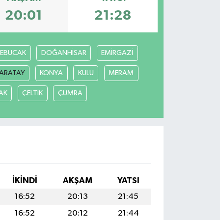
20:01
21:28
REBUCAK
DOĞANHİSAR
EMİRGAZİ
ARATAY
KONYA
KULU
MERAM
AK
ÇELTİK
ÇUMRA
İKINDI
AKŞAM
YATSI
16:52
20:13
21:45
16:52
20:12
21:44