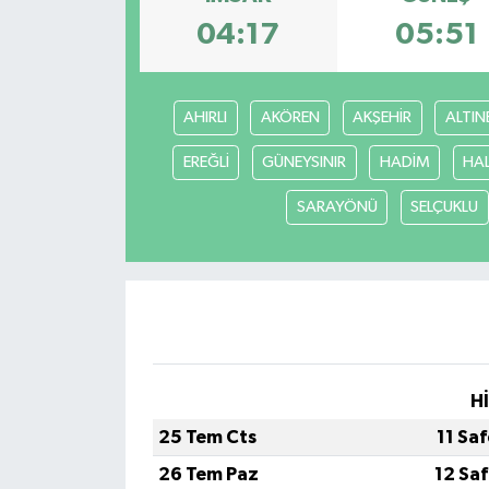
04:17
05:51
Eğitim
Sağlık
AHIRLI
AKÖREN
AKŞEHİR
ALTIN
Magazin
EREĞLİ
GÜNEYSINIR
HADİM
HA
Turizm
SARAYÖNÜ
SELÇUKLU
Çevre
Kültür ve Sanat
Sivil Toplum
H
Tarım
25 Tem Cts
11 Sa
26 Tem Paz
12 Sa
Bilim ve Teknoloji