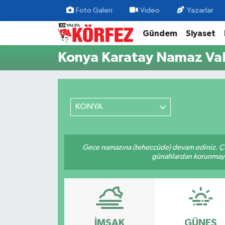
Foto Galeri
Video
Yazarlar
Gündem
Siyaset
Gündem
Nöbetçi Eczaneler
Konya Karatay Namaz Vak
Siyaset
Hava Durumu
Yerel Yönetim
Trafik Durumu
KONYA
Ekonomi
Süper Lig Puan Durumu ve Fikstür
Spor
Tüm Manşetler
Gece namazına (teheccüde) devam ediniz. Çün
günahlardan korunmaya bi
Yaşam
Son Dakika Haberleri
Asayiş
Haber Arşivi
Dünya
İMSAK
GÜNEŞ