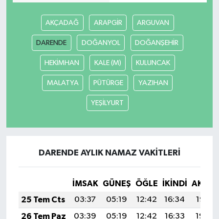
Güvenlik
AKÇADAĞ
ARAPGİR
ARGUVAN
DARENDE
DOĞANYOL
DOĞANŞEHİR
Resmi İlanlar
HEKİMHAN
KALE (M)
KULUNCAK
MALATYA
PÜTÜRGE
YAZIHAN
YEŞİLYURT
DARENDE AYLIK NAMAZ VAKITLERI
İMSAK
GÜNEŞ
ÖĞLE
İKINDI
AKŞA
25 Tem Cts
03:37
05:19
12:42
16:34
19:55
26 Tem Paz
03:39
05:19
12:42
16:33
19:54