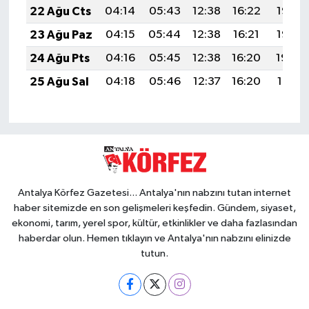
22 Ağu Cts
04:14
05:43
12:38
16:22
19:23
23 Ağu Paz
04:15
05:44
12:38
16:21
19:22
24 Ağu Pts
04:16
05:45
12:38
16:20
19:20
25 Ağu Sal
04:18
05:46
12:37
16:20
19:19
Antalya Körfez Gazetesi... Antalya'nın nabzını tutan internet
haber sitemizde en son gelişmeleri keşfedin. Gündem, siyaset,
ekonomi, tarım, yerel spor, kültür, etkinlikler ve daha fazlasından
haberdar olun. Hemen tıklayın ve Antalya'nın nabzını elinizde
tutun.