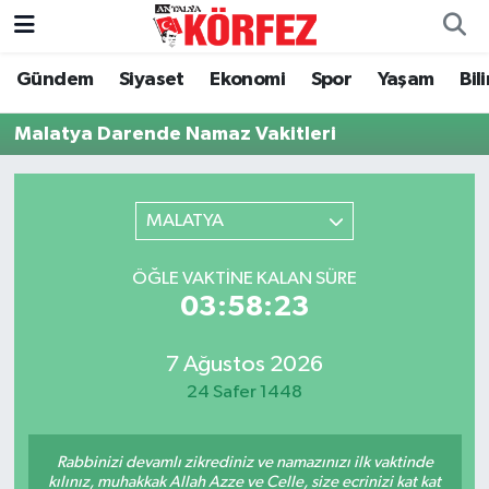
Gündem
Siyaset
Ekonomi
Spor
Yaşam
Bil
Gündem
Nöbetçi Eczaneler
Malatya Darende Namaz Vakitleri
Siyaset
Hava Durumu
Yerel Yönetim
Trafik Durumu
MALATYA
Ekonomi
Süper Lig Puan Durumu ve Fikstür
ÖĞLE VAKTINE KALAN SÜRE
03:58:23
Spor
Tüm Manşetler
Yaşam
Son Dakika Haberleri
7 Ağustos 2026
24 Safer 1448
Asayiş
Haber Arşivi
Rabbinizi devamlı zikrediniz ve namazınızı ilk vaktinde
Dünya
kılınız, muhakkak Allah Azze ve Celle, size ecrinizi kat kat