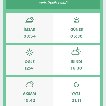
verir. (Hadis-i şerif)
Eğitim
Sağlık
İMSAK
GÜNEŞ
Magazin
03:54
05:30
Turizm
Çevre
ÖĞLE
İKINDI
12:41
16:30
Kültür ve Sanat
Sivil Toplum
Tarım
AKŞAM
YATSI
19:42
21:11
Bilim ve Teknoloji