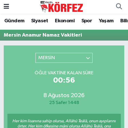
Gündem
Siyaset
Ekonomi
Spor
Yaşam
Bil
Gündem
Nöbetçi Eczaneler
Mersin Anamur Namaz Vakitleri
Siyaset
Hava Durumu
Yerel Yönetim
Trafik Durumu
MERSİN
Ekonomi
Süper Lig Puan Durumu ve Fikstür
ÖĞLE VAKTINE KALAN SÜRE
00:56
Spor
Tüm Manşetler
Yaşam
Son Dakika Haberleri
8 Ağustos 2026
25 Safer 1448
Asayiş
Haber Arşivi
Her kim lisanına sahip olursa, Allâhü Teâlâ, onun ayıplarını
Dünya
örter. Her kim öfkesine mâni olursa Allâhü Teâlâ, ona