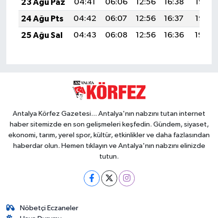
23 Ağu Paz
04:41
06:06
12:56
16:38
19:37
24 Ağu Pts
04:42
06:07
12:56
16:37
19:36
25 Ağu Sal
04:43
06:08
12:56
16:36
19:34
Antalya Körfez Gazetesi... Antalya'nın nabzını tutan internet
haber sitemizde en son gelişmeleri keşfedin. Gündem, siyaset,
ekonomi, tarım, yerel spor, kültür, etkinlikler ve daha fazlasından
haberdar olun. Hemen tıklayın ve Antalya'nın nabzını elinizde
tutun.
Nöbetçi Eczaneler