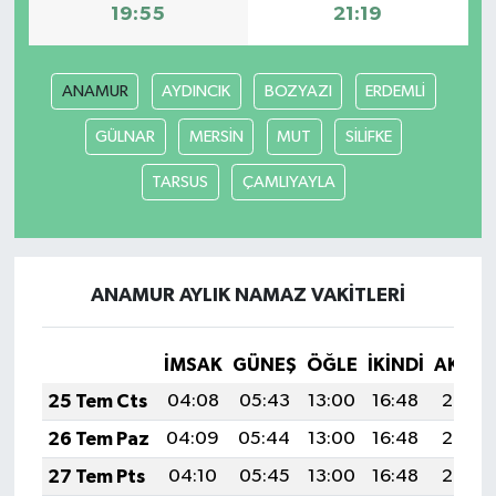
19:55
21:19
Güvenlik
ANAMUR
AYDINCIK
BOZYAZI
ERDEMLİ
Resmi İlanlar
GÜLNAR
MERSİN
MUT
SİLİFKE
TARSUS
ÇAMLIYAYLA
ANAMUR AYLIK NAMAZ VAKITLERI
İMSAK
GÜNEŞ
ÖĞLE
İKINDI
AKŞA
25 Tem Cts
04:08
05:43
13:00
16:48
20:07
26 Tem Paz
04:09
05:44
13:00
16:48
20:07
27 Tem Pts
04:10
05:45
13:00
16:48
20:06