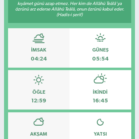
kıyâmet günü azap etmez. Her kim de Allâhü Teâlâ'ya
özrünü arz ederse Allâhü Teâlâ, onun özrünü kabul eder.
Eğitim
(Hadis-i şerif)
Sağlık
Magazin
İMSAK
GÜNEŞ
Turizm
04:24
05:54
Çevre
Kültür ve Sanat
ÖĞLE
İKINDI
12:59
16:45
Sivil Toplum
Tarım
AKŞAM
YATSI
Bilim ve Teknoloji