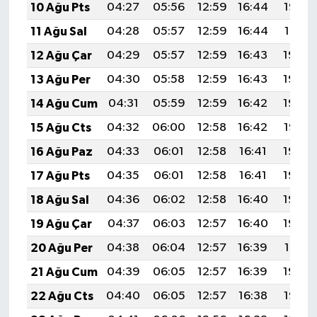
10 Ağu Pts
04:27
05:56
12:59
16:44
19:53
11 Ağu Sal
04:28
05:57
12:59
16:44
19:51
12 Ağu Çar
04:29
05:57
12:59
16:43
19:50
13 Ağu Per
04:30
05:58
12:59
16:43
19:49
14 Ağu Cum
04:31
05:59
12:59
16:42
19:48
15 Ağu Cts
04:32
06:00
12:58
16:42
19:47
16 Ağu Paz
04:33
06:01
12:58
16:41
19:46
17 Ağu Pts
04:35
06:01
12:58
16:41
19:44
18 Ağu Sal
04:36
06:02
12:58
16:40
19:43
19 Ağu Çar
04:37
06:03
12:57
16:40
19:42
20 Ağu Per
04:38
06:04
12:57
16:39
19:41
21 Ağu Cum
04:39
06:05
12:57
16:39
19:39
22 Ağu Cts
04:40
06:05
12:57
16:38
19:38