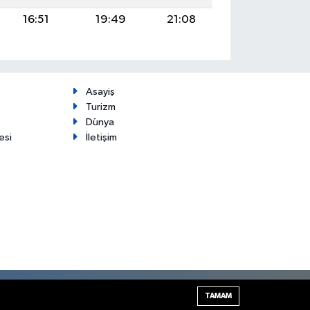
16:51
19:49
21:08
Asayiş
Turizm
Dünya
esi
İletişim
Haber Yazılımı:
TE Bilişim
TAMAM