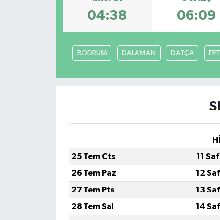
04:38
06:09
Eğitim
Sağlık
BODRUM
DALAMAN
DATÇA
FET
Magazin
Turizm
S
Çevre
H
Kültür ve Sanat
25 Tem Cts
11 Sa
Sivil Toplum
26 Tem Paz
12 Sa
27 Tem Pts
13 Sa
Tarım
28 Tem Sal
14 Sa
Bilim ve Teknoloji