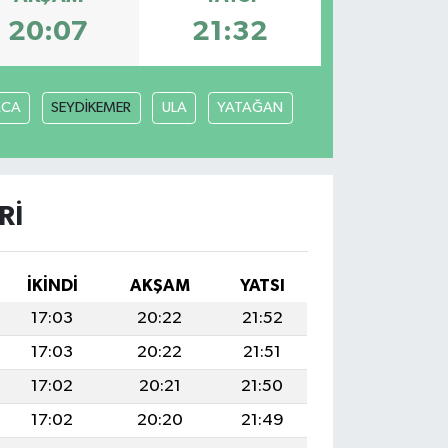
20:07
21:32
ACA
SEYDİKEMER
ULA
YATAĞAN
RI
İKINDI
AKŞAM
YATSI
17:03
20:22
21:52
17:03
20:22
21:51
17:02
20:21
21:50
17:02
20:20
21:49