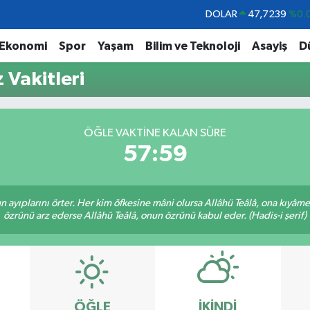
DOLAR
47,7239
%0.
EURO
55,1823
%-0.
Ekonomi
Spor
Yaşam
Bilim ve Teknoloji
Asayiş
D
STERLİN
64,4329
%-0.
Vakitleri
GRAM ALTIN
6664.02
%0.
BİST100
13.779
%-
ÖĞLE VAKTINE KALAN SÜRE
BITCOIN
65.184,38
%0.
57:58
nun ayıplarını örter. Her kim öfkesine mâni olursa Allâhü Teâlâ, ona kıyâ
özrünü arz ederse Allâhü Teâlâ, onun özrünü kabul eder. (Hadis-i şerif)
ÖĞLE
İKINDI