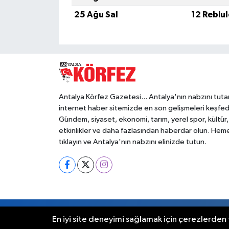
25 Ağu Sal
12 Rebiu
Antalya Körfez Gazetesi... Antalya'nın nabzını tuta
internet haber sitemizde en son gelişmeleri keşfed
Gündem, siyaset, ekonomi, tarım, yerel spor, kültür,
etkinlikler ve daha fazlasından haberdar olun. Hem
tıklayın ve Antalya'nın nabzını elinizde tutun.
RSS
Copyright © 2012. Her hakkı saklıdır.
En iyi site deneyimi sağlamak için çerezlerden f