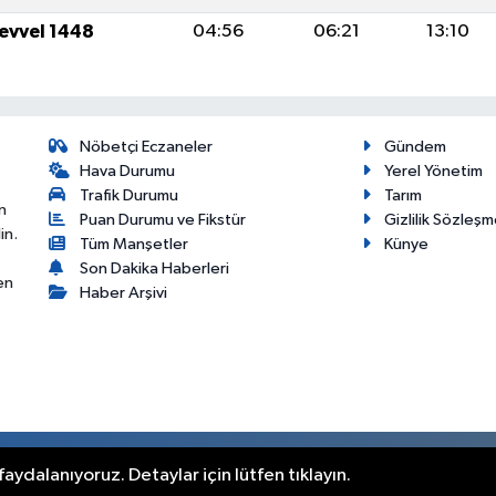
levvel 1448
04:56
06:21
13:10
Nöbetçi Eczaneler
Gündem
Hava Durumu
Yerel Yönetim
Trafik Durumu
Tarım
n
Puan Durumu ve Fikstür
Gizlilik Sözleşm
in.
Tüm Manşetler
Künye
Son Dakika Haberleri
en
Haber Arşivi
aydalanıyoruz. Detaylar için lütfen tıklayın.