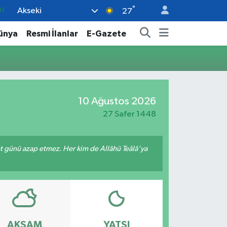
°
Akseki
01
27
06
ünya
Resmi İlanlar
E-Gazete
02
05
14
10 Ağustos 2026
37
27 Safer 1448
met günü azap etmez. Her kim de Allâhü Teâlâ'ya
AKŞAM
YATSI