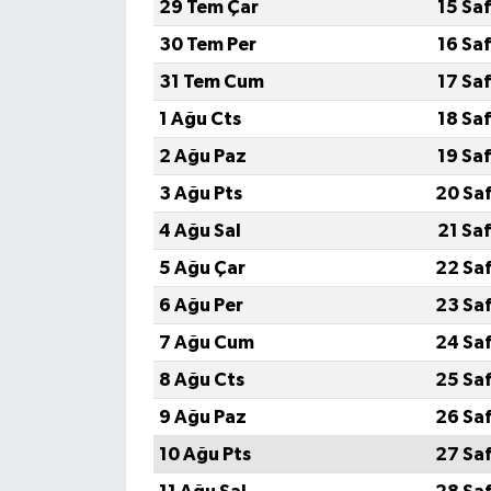
29 Tem Çar
15 Sa
30 Tem Per
16 Sa
Güvenlik
31 Tem Cum
17 Sa
Resmi İlanlar
1 Ağu Cts
18 Sa
2 Ağu Paz
19 Sa
3 Ağu Pts
20 Sa
4 Ağu Sal
21 Sa
5 Ağu Çar
22 Sa
6 Ağu Per
23 Sa
7 Ağu Cum
24 Sa
8 Ağu Cts
25 Sa
9 Ağu Paz
26 Sa
10 Ağu Pts
27 Sa