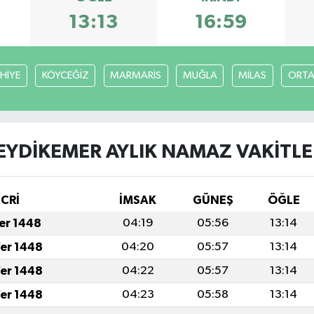
13:13
16:59
HİYE
KÖYCEĞİZ
MARMARİS
MUĞLA
MİLAS
ORT
EYDİKEMER AYLIK NAMAZ VAKITLE
İCRİ
İMSAK
GÜNEŞ
ÖĞLE
fer 1448
04:19
05:56
13:14
fer 1448
04:20
05:57
13:14
fer 1448
04:22
05:57
13:14
fer 1448
04:23
05:58
13:14