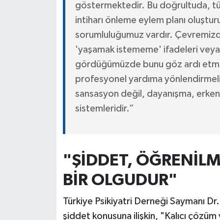
göstermektedir. Bu doğrultuda, tüm
intiharı önleme eylem planı oluştu
sorumluluğumuz vardır. Çevremizd
'yaşamak istememe' ifadeleri veya 
gördüğümüzde bunu göz ardı etmem
profesyonel yardıma yönlendirmeliy
sansasyon değil, dayanışma, erken 
sistemleridir.”
"ŞİDDET, ÖĞRENİLM
BİR OLGUDUR"
Türkiye Psikiyatri Derneği Saymanı Dr
şiddet konusuna ilişkin, "Kalıcı çözüm y