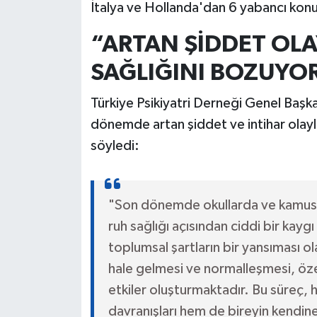
İtalya ve Hollanda'dan 6 yabancı kon
“ARTAN ŞİDDET OL
SAĞLIĞINI BOZUYO
Türkiye Psikiyatri Derneği Genel Başk
dönemde artan şiddet ve intihar olayla
söyledi:
"Son dönemde okullarda ve kamusal
ruh sağlığı açısından ciddi bir kaygı
toplumsal şartların bir yansıması o
hale gelmesi ve normalleşmesi, öze
etkiler oluşturmaktadır. Bu süreç, 
davranışları hem de bireyin kendine y