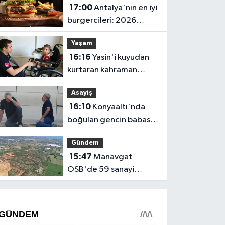
17:00
Antalya'nın en iyi
çıktı
burgercileri: 2026
fiyatları
Yaşam
16:16
Yasin'i kuyudan
kurtaran kahraman
itfaiyeciden hastanede
Asayiş
ziyaret
16:10
Konyaaltı'nda
boğulan gencin babası:
"Ciğerimi yaktın
Gündem
babam"
15:47
Manavgat
OSB'de 59 sanayi
parseli yatırımcı bekliyor