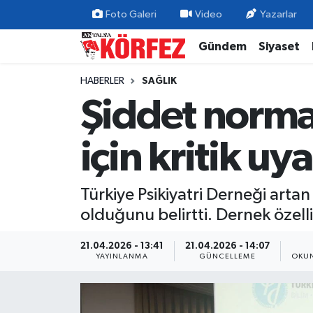
Foto Galeri
Video
Yazarlar
Gündem
Siyaset
Gündem
Nöbetçi Eczaneler
HABERLER
SAĞLIK
Siyaset
Hava Durumu
Şiddet norma
Yerel Yönetim
Trafik Durumu
için kritik uya
Ekonomi
Süper Lig Puan Durumu ve Fikstür
Türkiye Psikiyatri Derneği artan
Spor
Tüm Manşetler
olduğunu belirtti. Dernek özell
Yaşam
Son Dakika Haberleri
21.04.2026 - 13:41
21.04.2026 - 14:07
YAYINLANMA
GÜNCELLEME
OKUN
Asayiş
Haber Arşivi
Dünya