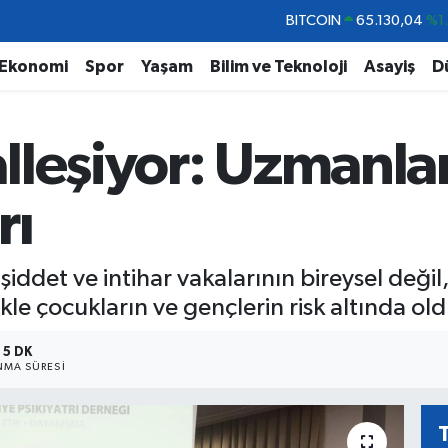
DOLAR
47,7106
%0.
EURO
55,1652
%0.
Ekonomi
Spor
Yaşam
Bilim ve Teknoloji
Asayiş
D
STERLİN
64,4046
%0.
GRAM ALTIN
6618.49
%2.
lleşiyor: Uzmanl
BİST100
13.773
%-
BITCOIN
65.130,04
%1
rı
 şiddet ve intihar vakalarının bireysel değil
ikle çocukların ve gençlerin risk altında o
5 DK
MA SÜRESI