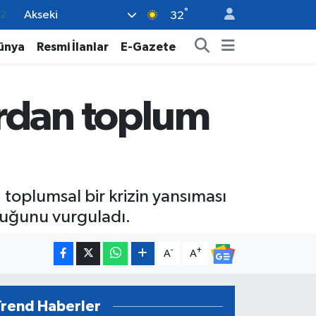
°
Akseki
17
32
27
ünya
Resmi İlanlar
E-Gazete
35
12
ardan toplum
19
.2
, toplumsal bir krizin yansıması
lduğunu vurguladı.
-
+
A
A
Trend Haberler