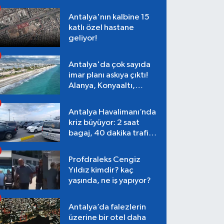
Antalya'nın kalbine 15
katlı özel hastane
geliyor!
Antalya'da çok sayıda
imar planı askıya çıktı!
Alanya, Konyaaltı,
Muratpaşa, Aksu
Antalya Havalimanı’nda
kriz büyüyor: 2 saat
bagaj, 40 dakika trafik,
Terminal 1 tepkisi
Profdraleks Cengiz
Yıldız kimdir? kaç
yaşında, ne iş yapıyor?
Antalya’da falezlerin
üzerine bir otel daha