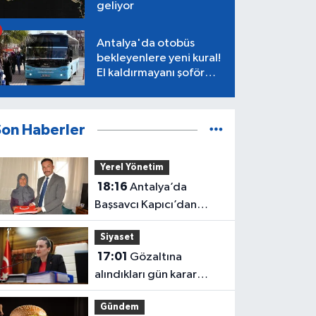
geliyor
Antalya'da otobüs
bekleyenlere yeni kural!
El kaldırmayanı şoför
almayacak
Son Haberler
Yerel Yönetim
18:16
Antalya’da
Başsavcı Kapıcı’dan
şehit annesi Aysel
Siyaset
Belen’e anlamlı ziyaret
17:01
Gözaltına
alındıkları gün karar
verilmiş! Büşra
Gündem
Özdemir'in oluru ortaya