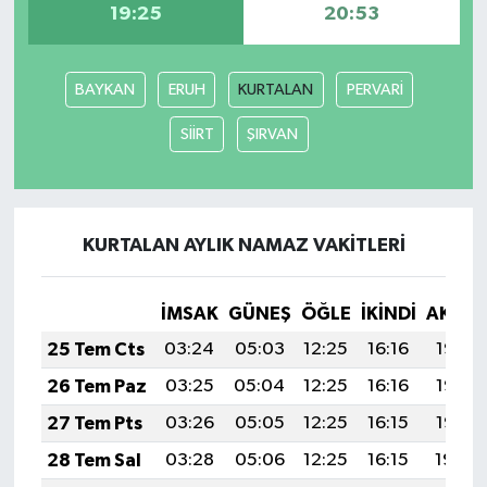
19:25
20:53
Güvenlik
BAYKAN
ERUH
KURTALAN
PERVARİ
Resmi İlanlar
SİİRT
ŞIRVAN
KURTALAN AYLIK NAMAZ VAKITLERI
İMSAK
GÜNEŞ
ÖĞLE
İKINDI
AKŞA
25 Tem Cts
03:24
05:03
12:25
16:16
19:36
26 Tem Paz
03:25
05:04
12:25
16:16
19:35
27 Tem Pts
03:26
05:05
12:25
16:15
19:35
28 Tem Sal
03:28
05:06
12:25
16:15
19:34