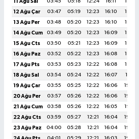
11 Ağu Sal
03:45
05:18
12:24
16:11
19:19
12 Ağu Çar
03:47
05:19
12:23
16:10
19:18
13 Ağu Per
03:48
05:20
12:23
16:10
19:17
14 Ağu Cum
03:49
05:20
12:23
16:09
19:16
15 Ağu Cts
03:50
05:21
12:23
16:09
19:15
16 Ağu Paz
03:52
05:22
12:23
16:08
19:13
17 Ağu Pts
03:53
05:23
12:22
16:08
19:12
18 Ağu Sal
03:54
05:24
12:22
16:07
19:11
19 Ağu Çar
03:55
05:25
12:22
16:06
19:09
20 Ağu Per
03:57
05:26
12:22
16:06
19:08
21 Ağu Cum
03:58
05:26
12:22
16:05
19:07
22 Ağu Cts
03:59
05:27
12:21
16:04
19:05
23 Ağu Paz
04:00
05:28
12:21
16:04
19:04
24 Ağu Pts
04:01
05:29
12:21
16:03
19:03