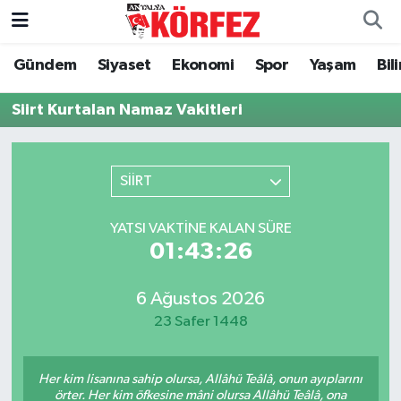
Gündem
Siyaset
Ekonomi
Spor
Yaşam
Bil
Gündem
Nöbetçi Eczaneler
Siirt Kurtalan Namaz Vakitleri
Siyaset
Hava Durumu
Yerel Yönetim
Trafik Durumu
SİİRT
Ekonomi
Süper Lig Puan Durumu ve Fikstür
YATSI VAKTINE KALAN SÜRE
01:43:25
Spor
Tüm Manşetler
Yaşam
Son Dakika Haberleri
6 Ağustos 2026
23 Safer 1448
Asayiş
Haber Arşivi
Her kim lisanına sahip olursa, Allâhü Teâlâ, onun ayıplarını
Dünya
örter. Her kim öfkesine mâni olursa Allâhü Teâlâ, ona