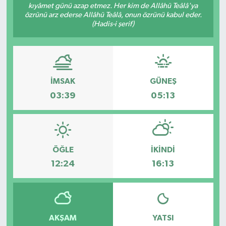
kıyâmet günü azap etmez. Her kim de Allâhü Teâlâ'ya
özrünü arz ederse Allâhü Teâlâ, onun özrünü kabul eder.
Eğitim
(Hadis-i şerif)
Sağlık
Magazin
İMSAK
GÜNEŞ
Turizm
03:39
05:13
Çevre
Kültür ve Sanat
ÖĞLE
İKINDI
12:24
16:13
Sivil Toplum
Tarım
AKŞAM
YATSI
Bilim ve Teknoloji