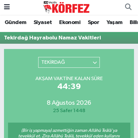
Gündem
Siyaset
Ekonomi
Spor
Yaşam
Bil
Gündem
Nöbetçi Eczaneler
Tekirdağ Hayrabolu Namaz Vakitleri
Siyaset
Hava Durumu
Yerel Yönetim
Trafik Durumu
TEKİRDAĞ
Ekonomi
Süper Lig Puan Durumu ve Fikstür
AKŞAM VAKTINE KALAN SÜRE
44:39
Spor
Tüm Manşetler
Yaşam
Son Dakika Haberleri
8 Ağustos 2026
25 Safer 1448
Asayiş
Haber Arşivi
(Bir iş yapmaya) azmettiğin zaman Allâhü Teâlâ'ya
Dünya
tevekkül et. Zira Allâhü Teâlâ, tevekkül eden kullarını