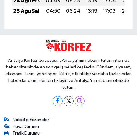
24 Ağu Pts
04:49
06:23
13:19
17:04
20:06
25 Ağu Sal
04:50
06:24
13:19
17:03
20:04
Antalya Körfez Gazetesi... Antalya'nın nabzını tutan internet
haber sitemizde en son gelişmeleri keşfedin. Gündem, siyaset,
ekonomi, tarım, yerel spor, kültür, etkinlikler ve daha fazlasından
haberdar olun. Hemen tıklayın ve Antalya'nın nabzını elinizde
tutun.
Nöbetçi Eczaneler
Hava Durumu
Trafik Durumu