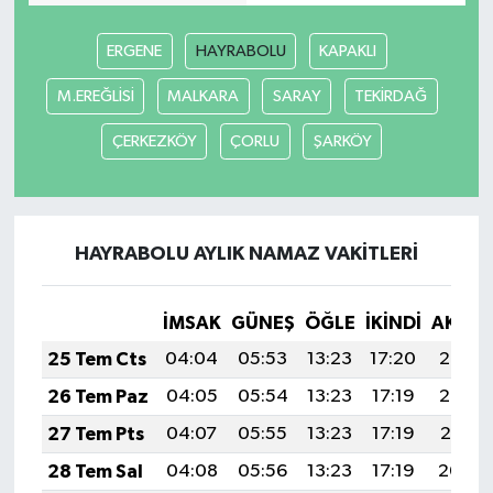
Güvenlik
ERGENE
HAYRABOLU
KAPAKLI
M.EREĞLİSİ
MALKARA
SARAY
TEKİRDAĞ
Resmi İlanlar
ÇERKEZKÖY
ÇORLU
ŞARKÖY
HAYRABOLU AYLIK NAMAZ VAKITLERI
İMSAK
GÜNEŞ
ÖĞLE
İKINDI
AKŞA
25 Tem Cts
04:04
05:53
13:23
17:20
20:43
26 Tem Paz
04:05
05:54
13:23
17:19
20:42
27 Tem Pts
04:07
05:55
13:23
17:19
20:41
28 Tem Sal
04:08
05:56
13:23
17:19
20:40