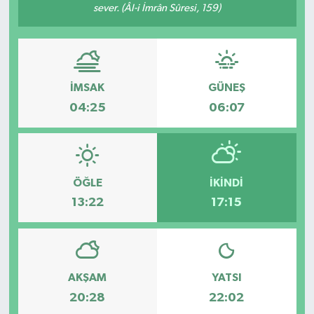
sever. (Âl-i İmrân Sûresi, 159)
Eğitim
Sağlık
İMSAK
GÜNEŞ
Magazin
04:25
06:07
Turizm
Çevre
ÖĞLE
İKINDI
13:22
17:15
Kültür ve Sanat
Sivil Toplum
Tarım
AKŞAM
YATSI
20:28
22:02
Bilim ve Teknoloji