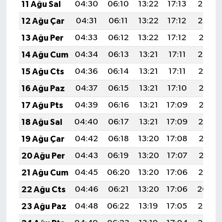
11 Ağu Sal
04:30
06:10
13:22
17:13
20:24
12 Ağu Çar
04:31
06:11
13:22
17:12
20:23
13 Ağu Per
04:33
06:12
13:22
17:12
20:21
14 Ağu Cum
04:34
06:13
13:21
17:11
20:20
15 Ağu Cts
04:36
06:14
13:21
17:11
20:19
16 Ağu Paz
04:37
06:15
13:21
17:10
20:17
17 Ağu Pts
04:39
06:16
13:21
17:09
20:16
18 Ağu Sal
04:40
06:17
13:21
17:09
20:14
19 Ağu Çar
04:42
06:18
13:20
17:08
20:13
20 Ağu Per
04:43
06:19
13:20
17:07
20:12
21 Ağu Cum
04:45
06:20
13:20
17:06
20:10
22 Ağu Cts
04:46
06:21
13:20
17:06
20:09
23 Ağu Paz
04:48
06:22
13:19
17:05
20:07