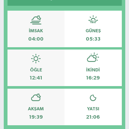
Eğitim
Sağlık
İMSAK
GÜNEŞ
04:00
05:33
Magazin
Turizm
Çevre
ÖĞLE
İKINDI
12:41
16:29
Kültür ve Sanat
Sivil Toplum
AKŞAM
YATSI
Tarım
19:39
21:06
Bilim ve Teknoloji