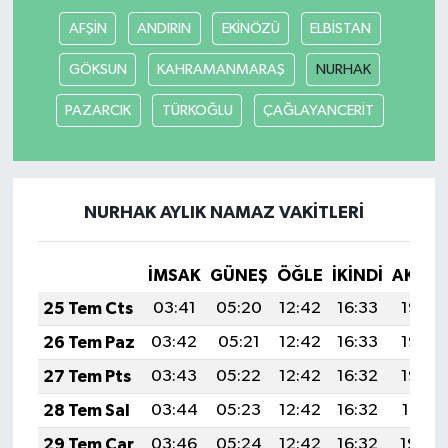
AFŞİN
ANDIRIN
EKİNÖZÜ
ELBİSTAN
Güvenlik
GÖKSUN
KAHRAMANMARAŞ
NURHAK
Resmi İlanlar
PAZARCIK
TÜRKOĞLU
ÇAĞLAYANCERİT
NURHAK AYLIK NAMAZ VAKITLERI
İMSAK
GÜNEŞ
ÖĞLE
İKINDI
AKŞA
25 Tem Cts
03:41
05:20
12:42
16:33
19:53
26 Tem Paz
03:42
05:21
12:42
16:33
19:53
27 Tem Pts
03:43
05:22
12:42
16:32
19:52
28 Tem Sal
03:44
05:23
12:42
16:32
19:51
29 Tem Çar
03:46
05:24
12:42
16:32
19:50