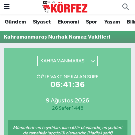
Gündem
Siyaset
Ekonomi
Spor
Yaşam
Bil
Gündem
Nöbetçi Eczaneler
Kahramanmaraş Nurhak Namaz Vakitleri
Siyaset
Hava Durumu
Yerel Yönetim
Trafik Durumu
KAHRAMANMARAŞ
Ekonomi
Süper Lig Puan Durumu ve Fikstür
ÖĞLE VAKTINE KALAN SÜRE
06:41:36
Spor
Tüm Manşetler
Yaşam
Son Dakika Haberleri
9 Ağustos 2026
26 Safer 1448
Asayiş
Haber Arşivi
Müminlerin en hayırlıları, kanaatkâr olanlarıdır, en şerlileri
Dünya
de tamahkâr (açgözlü) olanlarıdır. (Hadis-i şerif)