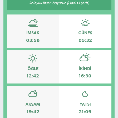
kolaylık ihsân buyurur. (Hadis-i şerif)
Eğitim
Sağlık
İMSAK
GÜNEŞ
Magazin
03:58
05:32
Turizm
Çevre
ÖĞLE
İKINDI
12:42
16:30
Kültür ve Sanat
Sivil Toplum
Tarım
AKŞAM
YATSI
19:42
21:09
Bilim ve Teknoloji