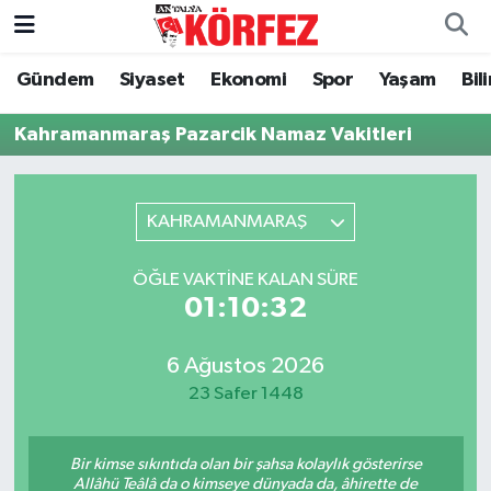
Gündem
Siyaset
Ekonomi
Spor
Yaşam
Bil
Gündem
Nöbetçi Eczaneler
Kahramanmaraş Pazarcik Namaz Vakitleri
Siyaset
Hava Durumu
Yerel Yönetim
Trafik Durumu
KAHRAMANMARAŞ
Ekonomi
Süper Lig Puan Durumu ve Fikstür
ÖĞLE VAKTINE KALAN SÜRE
01:10:31
Spor
Tüm Manşetler
Yaşam
Son Dakika Haberleri
6 Ağustos 2026
23 Safer 1448
Asayiş
Haber Arşivi
Bir kimse sıkıntıda olan bir şahsa kolaylık gösterirse
Dünya
Allâhü Teâlâ da o kimseye dünyada da, âhirette de