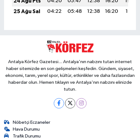
24 Ağu Pts
04:20
05:47
12:38
16:20
19:20
25 Ağu Sal
04:22
05:48
12:38
16:20
19:18
Antalya Körfez Gazetesi... Antalya'nın nabzını tutan internet
haber sitemizde en son gelişmeleri keşfedin. Gündem, siyaset,
ekonomi, tarım, yerel spor, kültür, etkinlikler ve daha fazlasından
haberdar olun. Hemen tıklayın ve Antalya'nın nabzını elinizde
tutun.
Nöbetçi Eczaneler
Hava Durumu
Trafik Durumu