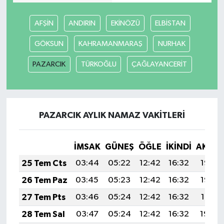
Güvenlik
AFŞİN
ANDIRIN
EKİNÖZÜ
ELBİSTAN
GÖKSUN
KAHRAMANMARAŞ
NURHAK
Resmi İlanlar
PAZARCIK
TÜRKOĞLU
ÇAĞLAYANCERİT
PAZARCIK AYLIK NAMAZ VAKITLERI
İMSAK
GÜNEŞ
ÖĞLE
İKINDI
AKŞA
25 Tem Cts
03:44
05:22
12:42
16:32
19:53
26 Tem Paz
03:45
05:23
12:42
16:32
19:52
27 Tem Pts
03:46
05:24
12:42
16:32
19:51
28 Tem Sal
03:47
05:24
12:42
16:32
19:50