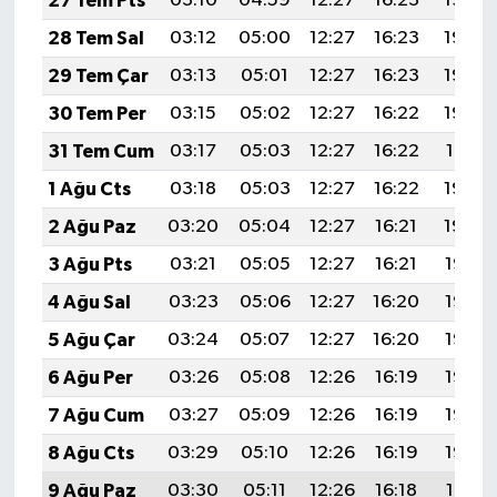
27 Tem Pts
03:10
04:59
12:27
16:23
19:45
28 Tem Sal
03:12
05:00
12:27
16:23
19:44
29 Tem Çar
03:13
05:01
12:27
16:23
19:43
30 Tem Per
03:15
05:02
12:27
16:22
19:42
31 Tem Cum
03:17
05:03
12:27
16:22
19:41
1 Ağu Cts
03:18
05:03
12:27
16:22
19:40
2 Ağu Paz
03:20
05:04
12:27
16:21
19:39
3 Ağu Pts
03:21
05:05
12:27
16:21
19:38
4 Ağu Sal
03:23
05:06
12:27
16:20
19:37
5 Ağu Çar
03:24
05:07
12:27
16:20
19:36
6 Ağu Per
03:26
05:08
12:26
16:19
19:35
7 Ağu Cum
03:27
05:09
12:26
16:19
19:33
8 Ağu Cts
03:29
05:10
12:26
16:19
19:32
9 Ağu Paz
03:30
05:11
12:26
16:18
19:31