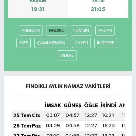
AKŞAM
YATSI
19:31
21:05
Güvenlik
Resmi İlanlar
ARDEŞEN
FINDIKLI
HEMŞİN
PAZAR
RİZE
ÇAMLIHEMŞİN
ÇAYELİ
İKİZDERE
İYİDERE
FINDIKLI AYLIK NAMAZ VAKITLERI
İMSAK
GÜNEŞ
ÖĞLE
İKINDI
AKŞA
25 Tem Cts
03:07
04:57
12:27
16:24
19:47
26 Tem Paz
03:09
04:58
12:27
16:23
19:46