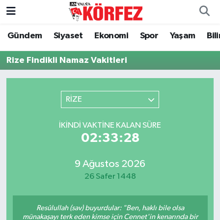
Gündem
Siyaset
Ekonomi
Spor
Yaşam
Bil
Gündem
Nöbetçi Eczaneler
Rize Findikli Namaz Vakitleri
Siyaset
Hava Durumu
Yerel Yönetim
Trafik Durumu
RİZE
Ekonomi
Süper Lig Puan Durumu ve Fikstür
İKINDI VAKTINE KALAN SÜRE
02:33:28
Spor
Tüm Manşetler
Yaşam
Son Dakika Haberleri
9 Ağustos 2026
26 Safer 1448
Asayiş
Haber Arşivi
Resûlullah (sav) buyurdular: "Ben, haklı bile olsa
Dünya
münakaşayı terk eden kimse için Cennet'in kenarında bir