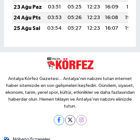
23 Ağu Paz
03:51
05:25
12:23
16:09
19:11
24 Ağu Pts
03:53
05:26
12:23
16:08
19:09
25 Ağu Sal
03:54
05:27
12:23
16:07
19:08
Antalya Körfez Gazetesi... Antalya'nın nabzını tutan internet
haber sitemizde en son gelişmeleri keşfedin. Gündem, siyaset,
ekonomi, tarım, yerel spor, kültür, etkinlikler ve daha fazlasından
haberdar olun. Hemen tıklayın ve Antalya'nın nabzını elinizde
tutun.
Nöbetçi Eczaneler