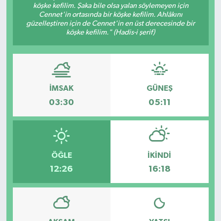
köşke kefilim. Şaka bile olsa yalan söylemeyen için
Cennet'in ortasında bir köşke kefilim. Ahlâkını
Eğitim
güzelleştiren için de Cennet'in en üst derecesinde bir
köşke kefilim." (Hadis-i şerif)
Sağlık
Magazin
İMSAK
GÜNEŞ
Turizm
03:30
05:11
Çevre
Kültür ve Sanat
ÖĞLE
İKINDI
Sivil Toplum
12:26
16:18
Tarım
Bilim ve Teknoloji