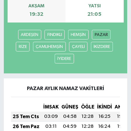
AKŞAM
YATSI
Güvenlik
19:32
21:05
Resmi İlanlar
ARDEŞEN
FINDIKLI
HEMŞİN
PAZAR
RİZE
ÇAMLIHEMŞİN
ÇAYELİ
İKİZDERE
İYİDERE
PAZAR AYLIK NAMAZ VAKITLERI
İMSAK
GÜNEŞ
ÖĞLE
İKINDI
AKŞA
25 Tem Cts
03:09
04:58
12:28
16:25
19:48
26 Tem Paz
03:11
04:59
12:28
16:24
19:47