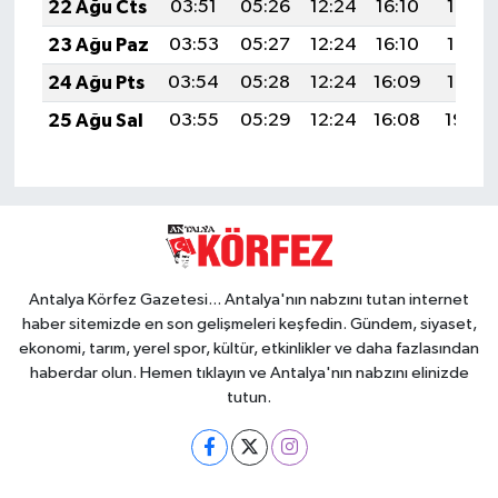
22 Ağu Cts
03:51
05:26
12:24
16:10
19:13
23 Ağu Paz
03:53
05:27
12:24
16:10
19:12
24 Ağu Pts
03:54
05:28
12:24
16:09
19:10
25 Ağu Sal
03:55
05:29
12:24
16:08
19:09
Antalya Körfez Gazetesi... Antalya'nın nabzını tutan internet
haber sitemizde en son gelişmeleri keşfedin. Gündem, siyaset,
ekonomi, tarım, yerel spor, kültür, etkinlikler ve daha fazlasından
haberdar olun. Hemen tıklayın ve Antalya'nın nabzını elinizde
tutun.