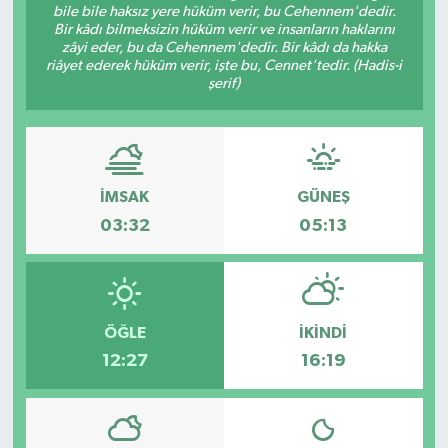
bile bile haksız yere hüküm verir, bu Cehennem'dedir.
Bir kâdı bilmeksizin hüküm verir ve insanların haklarını
Eğitim
zâyi eder, bu da Cehennem'dedir. Bir kâdı da hakka
riâyet ederek hüküm verir, işte bu, Cennet'tedir. (Hadis-i
şerif)
Sağlık
Magazin
Turizm
İMSAK
GÜNEŞ
03:32
05:13
Çevre
Kültür ve Sanat
ÖĞLE
İKINDI
Sivil Toplum
12:27
16:19
Tarım
Bilim ve Teknoloji