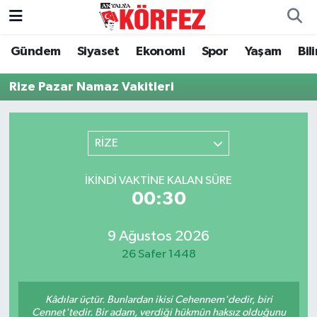
Gündem
Siyaset
Ekonomi
Spor
Yaşam
Bil
Gündem
Nöbetçi Eczaneler
Rize Pazar Namaz Vakitleri
Siyaset
Hava Durumu
Yerel Yönetim
Trafik Durumu
RİZE
Ekonomi
Süper Lig Puan Durumu ve Fikstür
İKINDI VAKTINE KALAN SÜRE
00:29
Spor
Tüm Manşetler
Yaşam
Son Dakika Haberleri
9 Ağustos 2026
26 Safer 1448
Asayiş
Haber Arşivi
Kâdılar üçtür. Bunlardan ikisi Cehennem'dedir, biri
Dünya
Cennet'tedir. Bir adam, verdiği hükmün haksız olduğunu