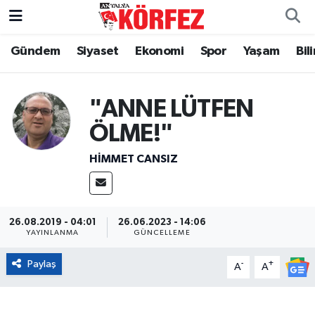
Gündem
Siyaset
Ekonomi
Spor
Yaşam
Bil
Gündem
Nöbetçi Eczaneler
Siyaset
Hava Durumu
"ANNE LÜTFEN
Yerel Yönetim
Trafik Durumu
ÖLME!"
HIMMET CANSIZ
Ekonomi
Süper Lig Puan Durumu ve Fikstür
Spor
Tüm Manşetler
26.08.2019 - 04:01
26.06.2023 - 14:06
Yaşam
Son Dakika Haberleri
YAYINLANMA
GÜNCELLEME
Paylaş
-
+
A
A
Asayiş
Haber Arşivi
Dünya