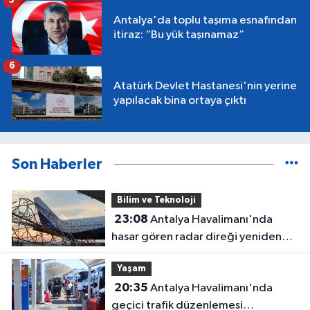
5
Antalya'da toplu taşıma esnafından
itiraz: “Bu yük taşınamaz”
6
Atatürk Devlet Hastanesi'nin yerine
yapılacak bina ortaya çıktı
Son Haberler
Bilim ve Teknoloji
23:08
Antalya Havalimanı'nda
hasar gören radar direği yeniden
hizmette
Yaşam
20:35
Antalya Havalimanı'nda
geçici trafik düzenlemesi