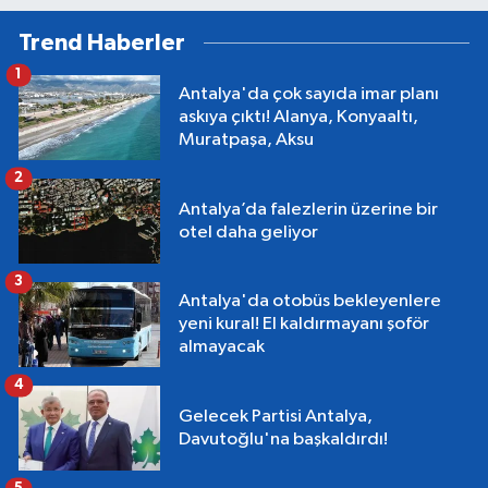
Trend Haberler
1
Antalya'da çok sayıda imar planı
askıya çıktı! Alanya, Konyaaltı,
Muratpaşa, Aksu
2
Antalya’da falezlerin üzerine bir
otel daha geliyor
3
Antalya'da otobüs bekleyenlere
yeni kural! El kaldırmayanı şoför
almayacak
4
Gelecek Partisi Antalya,
Davutoğlu'na başkaldırdı!