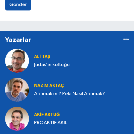
Yavuz, yıkım politikalarıyla tarımdan
Gönder
hayvancılığa, kültürden mimariye kırsal yaşamın
dönüşümünü ele alan araştırma yazılarıyla
tanınıyor. Çağdaş Gazeteciler Derneği (ÇGD)
Akdeniz Şubesi Onur Kurulu Üyesi olan Yusuf
Yavuz, Ziraat Mühendisleri Odası Basın Ödülü,
Yazarlar
Çağdaş Gazeteciler Derneği Belgesel Ödülü,
Türkiye Ziraatçılar Derneği Tarım Ödülü,
Uluslararası İşçi Filmleri Festivali Ödülü, Kubaba
ALI TAŞ
Derneği Kültür Hizmeti Ödülü'nün yanı sıra
Judas’ın koltuğu
Türkiye Ormancılar Derneği gibi çeşitli meslek
odası, kurum ve kuruluşlar tarafından ödüle
kayık görüldü. Likya'dan Teke yöresine uzanan
NAZIM AKTAÇ
coğrafyadaki su kültürüne ilişkin uluslararası bir
sanat projesinin de danışmanlığını ve metin
Arınmak mı? Peki Nasıl Arınmak?
yazarlığını üstlendi. Aynı proje kapsamında
Türkçe ve İngilizce olarak yayımlanan ‘Proje
Su’ Kitabının bölüm yazarı olan Yavuz, Antalya
AKIF AKTUĞ
Körfez Gazetesi ve antalyakorfez.com
PROAKTİF AKIL
internet haber sitesi yazarları arasında yer
almaktadır.