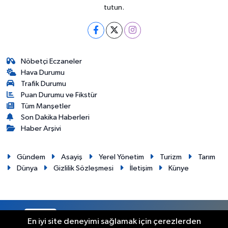
tutun.
Nöbetçi Eczaneler
Hava Durumu
Trafik Durumu
Puan Durumu ve Fikstür
Tüm Manşetler
Son Dakika Haberleri
Haber Arşivi
Gündem
Asayiş
Yerel Yönetim
Turizm
Tarım
Dünya
Gizlilik Sözleşmesi
İletişim
Künye
RSS
Copyright © 2012. Her hakkı saklıdır.
En iyi site deneyimi sağlamak için çerezlerden