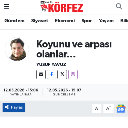
Gündem
Siyaset
Ekonomi
Spor
Yaşam
Bil
Gündem
Nöbetçi Eczaneler
Siyaset
Hava Durumu
Koyunu ve arpası
Yerel Yönetim
Trafik Durumu
olanlar…
YUSUF YAVUZ
Ekonomi
Süper Lig Puan Durumu ve Fikstür
Spor
Tüm Manşetler
12.05.2026 - 15:06
12.05.2026 - 15:07
Yaşam
Son Dakika Haberleri
YAYINLANMA
GÜNCELLEME
Paylaş
-
+
A
A
Asayiş
Haber Arşivi
Dünya