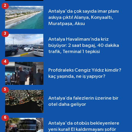
2
Antalya'da çok sayıda imar planı
askıya çıktı! Alanya, Konyaaltı,
Muratpaşa, Aksu
3
Antalya Havalimanı’nda kriz
büyüyor: 2 saat bagaj, 40 dakika
trafik, Terminal 1 tepkisi
4
Profdraleks Cengiz Yıldız kimdir?
kaç yaşında, ne iş yapıyor?
5
Antalya’da falezlerin üzerine bir
otel daha geliyor
6
Antalya'da otobüs bekleyenlere
yeni kural! El kaldırmayanı şoför