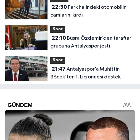
22:30
Park halindeki otomobilin
camlarını kırdı
Spor
22:10
Büşra Özdemir’den taraftar
grubuna Antalyaspor jesti
Spor
21:47
Antalyaspor’a Muhittin
Böcek’ten 1. Lig öncesi destek