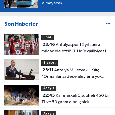
almayacak
Son Haberler
Spor
23:46
Antalyaspor 12 yıl sonra
mücadele ettiği 1. Lig’e galibiyet ile
başladı
Siyaset
23:11
Antalya Milletvekili Kılıç:
"Ormanlar sadece alevlerle yok
olmuyor"
Asayiş
22:45
Kar maskeli 5 şüpheli 450 bin
TL ve 50 gram altını çaldı
Asayiş