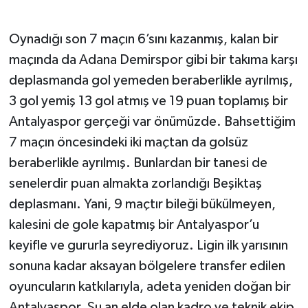
Güvenlik
Oynadığı son 7 maçın 6’sını kazanmış, kalan bir
maçında da Adana Demirspor gibi bir takıma karşı
Resmi İlanlar
deplasmanda gol yemeden beraberlikle ayrılmış,
3 gol yemiş 13 gol atmış ve 19 puan toplamış bir
Antalyaspor gerçeği var önümüzde. Bahsettiğim
7 maçın öncesindeki iki maçtan da golsüz
beraberlikle ayrılmış. Bunlardan bir tanesi de
senelerdir puan almakta zorlandığı Beşiktaş
deplasmanı. Yani, 9 maçtır bileği bükülmeyen,
kalesini de gole kapatmış bir Antalyaspor’u
keyifle ve gururla seyrediyoruz. Ligin ilk yarısının
sonuna kadar aksayan bölgelere transfer edilen
oyuncuların katkılarıyla, adeta yeniden doğan bir
Antalyaspor. Şu an elde olan kadro ve teknik ekip