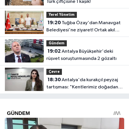
Türk çiftçisine 1 kaşık!
Yerel Yönetim
19:20
Tuğba Özay'dan Manavgat
Belediyesi'ne ziyaret! Ortak akıl
sürecine destek verdi
Gündem
19:02
Antalya Büyükşehir'deki
rüşvet soruşturmasında 2 gözaltı
Çevre
18:30
Antalya'da kurakçıl peyzaj
tartışması: "Kentlerimiz doğadan
koparılıyor"