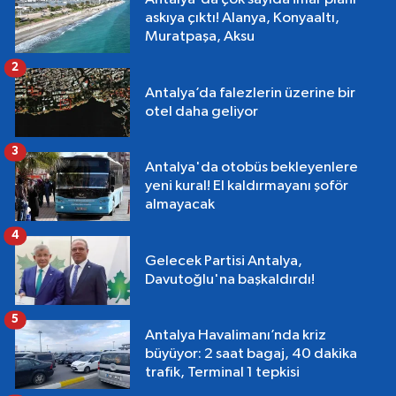
askıya çıktı! Alanya, Konyaaltı,
Muratpaşa, Aksu
2
Antalya’da falezlerin üzerine bir
otel daha geliyor
3
Antalya'da otobüs bekleyenlere
yeni kural! El kaldırmayanı şoför
almayacak
4
Gelecek Partisi Antalya,
Davutoğlu'na başkaldırdı!
5
Antalya Havalimanı’nda kriz
büyüyor: 2 saat bagaj, 40 dakika
trafik, Terminal 1 tepkisi