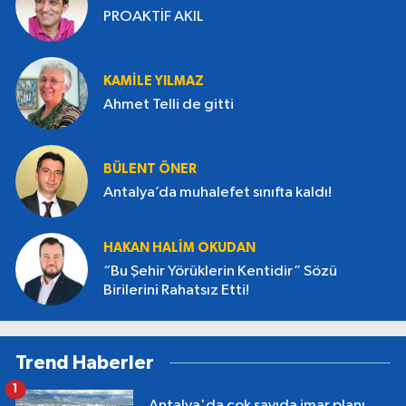
PROAKTİF AKIL
KAMILE YILMAZ
Ahmet Telli de gitti
BÜLENT ÖNER
Antalya’da muhalefet sınıfta kaldı!
HAKAN HALIM OKUDAN
“Bu Şehir Yörüklerin Kentidir” Sözü
Birilerini Rahatsız Etti!
Trend Haberler
1
Antalya'da çok sayıda imar planı