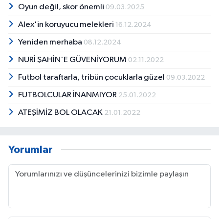
Oyun değil, skor önemli
09.03.2025
Alex'in koruyucu melekleri
16.12.2024
Yeniden merhaba
08.12.2024
NURİ ŞAHİN'E GÜVENİYORUM
02.11.2022
Futbol taraftarla, tribün çocuklarla güzel
09.03.2022
FUTBOLCULAR İNANMIYOR
25.01.2022
ATEŞİMİZ BOL OLACAK
21.01.2022
Yorumlar