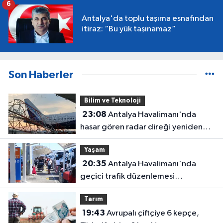
6
Antalya'da toplu taşıma esnafından
itiraz: “Bu yük taşınamaz”
Son Haberler
Bilim ve Teknoloji
23:08
Antalya Havalimanı'nda
hasar gören radar direği yeniden
hizmette
Yaşam
20:35
Antalya Havalimanı'nda
geçici trafik düzenlemesi
uygulanacak! Yolculara uyarı
Tarım
19:43
Avrupalı çiftçiye 6 kepçe,