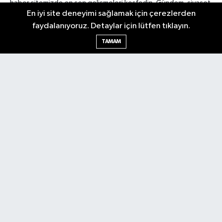
haber sitemizde en son gelişmeleri keşfedin. Gündem, siyaset,
En iyi site deneyimi sağlamak için çerezlerden
ekonomi, tarım, yerel spor, kültür, etkinlikler ve daha fazlasından
haberdar olun. Hemen tıklayın ve Antalya'nın nabzını elinizde
faydalanıyoruz. Detaylar için lütfen tıklayın.
tutun.
TAMAM
Nöbetçi Eczaneler
Hava Durumu
Trafik Durumu
Puan Durumu ve Fikstür
Tüm Manşetler
Son Dakika Haberleri
Haber Arşivi
Gündem
Asayiş
Yerel Yönetim
Turizm
Tarım
Dünya
Gizlilik Sözleşmesi
İletişim
Künye