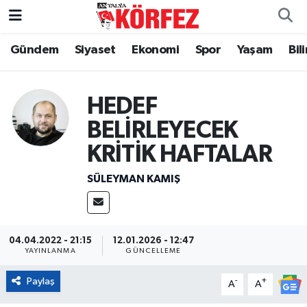
Gündem
Siyaset
Ekonomi
Spor
Yaşam
Bil
Gündem
Nöbetçi Eczaneler
Siyaset
Hava Durumu
HEDEF
Yerel Yönetim
Trafik Durumu
BELİRLEYECEK
KRİTİK HAFTALAR
Ekonomi
Süper Lig Puan Durumu ve Fikstür
SÜLEYMAN KAMIŞ
Spor
Tüm Manşetler
Yaşam
Son Dakika Haberleri
04.04.2022 - 21:15
12.01.2026 - 12:47
YAYINLANMA
GÜNCELLEME
Asayiş
Haber Arşivi
Paylaş
-
+
A
A
Dünya