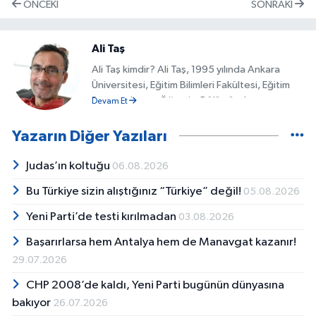
ÖNCEKI
SONRAKI
Ali Taş
Ali Taş kimdir? Ali Taş, 1995 yılında Ankara
Üniversitesi, Eğitim Bilimleri Fakültesi, Eğitim
Programları ve Öğretim Bölümünden mezun
Devam Et
oldu. 3 yıl özel sektörde rehber öğretmenlik
ve müdür yardımcılığının ardından, 2010 yılına
Yazarın Diğer Yazıları
kadar, başta Türkiye Körler Federasyonu
olmak üzere çeşitli demokratik kitle
Judas’ın koltuğu
06.08.2026
örgütlerinde eğitim uzmanı ve başkan
Bu Türkiye sizin alıştığınız “Türkiye” değil!
05.08.2026
danışmanı olarak görev yaptı. Bu dönemde
başta Cumhuriyet ve Aydınlık gazeteleri ile
Yeni Parti’de testi kırılmadan
03.08.2026
Cumhuriyet Dergi, Bilim ve Ütopya, Öğretmen
Dünyası gibi çok sayıda gazete ve dergide
Başarırlarsa hem Antalya hem de Manavgat kazanır!
yazarlık yaptı. 2013 yılında aktif gazeteciliğe
29.07.2026
başlayan Ali Taş, bu tarihten itibaren Antalya
CHP 2008’de kaldı, Yeni Parti bugünün dünyasına
Körfez Gazetesi ve Gazete Grafiti internet
bakıyor
haber sitelerinde gazeteciliğe devam
26.07.2026