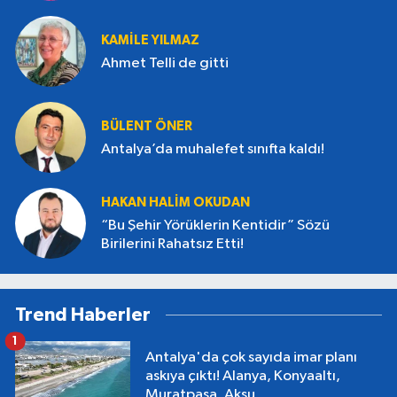
KAMILE YILMAZ
Ahmet Telli de gitti
BÜLENT ÖNER
Antalya’da muhalefet sınıfta kaldı!
HAKAN HALIM OKUDAN
“Bu Şehir Yörüklerin Kentidir” Sözü
Birilerini Rahatsız Etti!
Trend Haberler
1
Antalya'da çok sayıda imar planı
askıya çıktı! Alanya, Konyaaltı,
Muratpaşa, Aksu