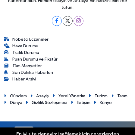
haberdar olun. Hemen tıklayın ve Antalya'nın nabzını elinizde
tutun.
Nöbetçi Eczaneler
Hava Durumu
Trafik Durumu
Puan Durumu ve Fikstür
Tüm Manşetler
Son Dakika Haberleri
Haber Arşivi
Gündem
Asayiş
Yerel Yönetim
Turizm
Tarım
Dünya
Gizlilik Sözleşmesi
İletişim
Künye
RSS
Copyright © 2012. Her hakkı saklıdır.
En iyi site deneyimi sağlamak için çerezlerden