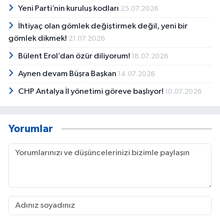
etmektedir. Yazdığı haberler ve köşe
Yeni Parti’nin kuruluş kodları
25.07.2026
yazılarında halk kültürü, siyasi gelişmeler, yerel
yönetimlerin faaliyetleri, hak ihlalleri, kamuoyu
İhtiyaç olan gömlek değiştirmek değil, yeni bir
araştırmalarının analizi başlıca ilgi alanlarıdır.
gömlek dikmek!
21.07.2026
Müziğe de ilgi duyan Ali Taş, geçmişte koro
çalışmalarına katılarak kabak kemane ve
Bülent Erol’dan özür diliyorum!
18.07.2026
bağlama enstrümanlarını icra etmiştir.
Aynen devam Büşra Başkan
14.07.2026
CHP Antalya İl yönetimi göreve başlıyor!
10.07.2026
Yorumlar