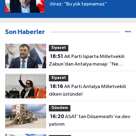
itiraz: “Bu yük taşınamaz”
Son Haberler
Siyaset
18:51
AK Parti Isparta Milletvekili
Zabun’dan Antalya mesajı: “Ne
dediysek o”
Siyaset
18:16
AK Parti Antalya Milletvekili
diken üstünde!
Gündem
16:20
ASAT'tan Döşemealtı'na dev
yatırım