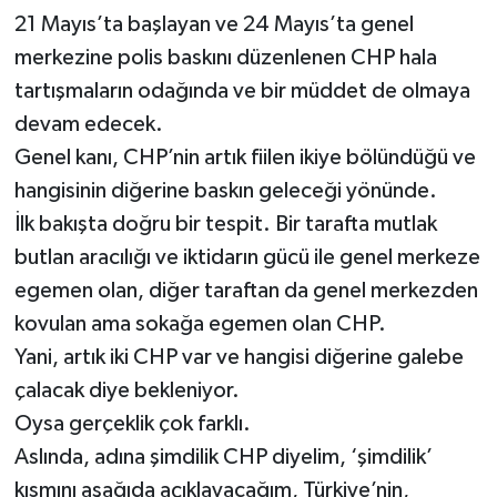
21 Mayıs’ta başlayan ve 24 Mayıs’ta genel
Güvenlik
merkezine polis baskını düzenlenen CHP hala
tartışmaların odağında ve bir müddet de olmaya
Resmi İlanlar
devam edecek.
Genel kanı, CHP’nin artık fiilen ikiye bölündüğü ve
hangisinin diğerine baskın geleceği yönünde.
İlk bakışta doğru bir tespit. Bir tarafta mutlak
butlan aracılığı ve iktidarın gücü ile genel merkeze
egemen olan, diğer taraftan da genel merkezden
kovulan ama sokağa egemen olan CHP.
Yani, artık iki CHP var ve hangisi diğerine galebe
çalacak diye bekleniyor.
Oysa gerçeklik çok farklı.
Aslında, adına şimdilik CHP diyelim, ‘şimdilik’
kısmını aşağıda açıklayacağım, Türkiye’nin,