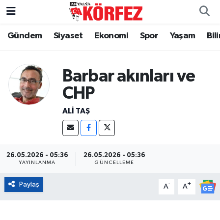
Gündem
Siyaset
Ekonomi
Spor
Yaşam
Bil
Gündem
Nöbetçi Eczaneler
Siyaset
Hava Durumu
Barbar akınları ve
Yerel Yönetim
Trafik Durumu
CHP
ALI TAŞ
Ekonomi
Süper Lig Puan Durumu ve Fikstür
Spor
Tüm Manşetler
26.05.2026 - 05:36
26.05.2026 - 05:36
Yaşam
Son Dakika Haberleri
YAYINLANMA
GÜNCELLEME
Paylaş
-
+
A
A
Asayiş
Haber Arşivi
Dünya