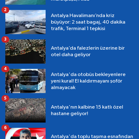
2
Antalya Havalimanı’nda kriz
büyüyor: 2 saat bagaj, 40 dakika
trafik, Terminal 1 tepkisi
3
Antalya’da falezlerin üzerine bir
otel daha geliyor
4
Antalya'da otobüs bekleyenlere
yeni kural! El kaldırmayanı şoför
almayacak
5
Antalya'nın kalbine 15 katlı özel
hastane geliyor!
6
Antalya'da toplu taşıma esnafından