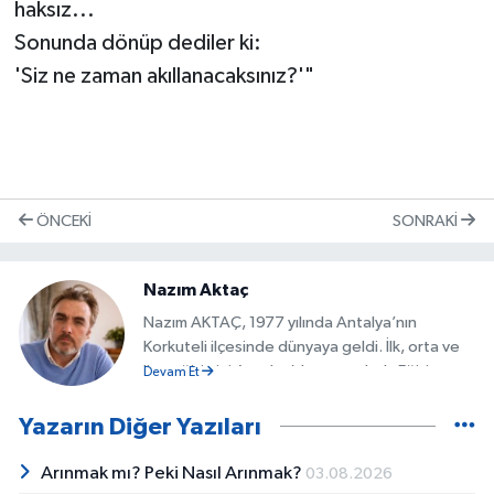
haksız...
Sonunda dönüp dediler ki:
'Siz ne zaman akıllanacaksınız?'"
ÖNCEKI
SONRAKI
Nazım Aktaç
Nazım AKTAÇ, 1977 yılında Antalya’nın
Korkuteli ilçesinde dünyaya geldi. İlk, orta ve
lise eğitimini Antalya’da tamamladı. Eğitim
Devam Et
hayatının ardından, finans ve muhasebe
alanında aldığı eğitim doğrultusunda
Yazarın Diğer Yazıları
muhasebecilik mesleğine adım attı. Kariyerinin
ilk dönemlerinde, farklı ölçeklerde faaliyet
Arınmak mı? Peki Nasıl Arınmak?
03.08.2026
gösteren kurumsal işletmelerde muhasebe