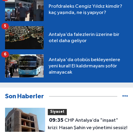
Profdraleks Cengiz Yıldız kimdir?
kaç yaşında, ne iş yapıyor?
5
Antalya’da falezlerin üzerine bir
otel daha geliyor
6
Antalya'da otobüs bekleyenlere
yeni kural! El kaldırmayanı şoför
almayacak
Son Haberler
Siyaset
09:35
CHP Antalya’da "inşaat"
krizi: Hasan Şahin ve yönetimi sessiz!