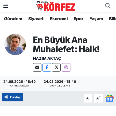
Gündem
Siyaset
Ekonomi
Spor
Yaşam
Bil
Gündem
Nöbetçi Eczaneler
Siyaset
Hava Durumu
En Büyük Ana
Yerel Yönetim
Trafik Durumu
Muhalefet: Halk!
NAZIM AKTAÇ
Ekonomi
Süper Lig Puan Durumu ve Fikstür
Spor
Tüm Manşetler
24.05.2026 - 18:40
24.05.2026 - 18:40
Yaşam
Son Dakika Haberleri
YAYINLANMA
GÜNCELLEME
Paylaş
-
+
A
A
Asayiş
Haber Arşivi
Dünya