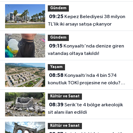
Gündem
09:25
Kepez Belediyesi 38 milyon
TL’lik iki arsayı satışa çıkarıyor
Gündem
09:15
Konyaaltı'nda denize giren
vatandaş oltaya takıldı!
Yaşam
08:58
Konyaaltı’nda 4 bin 574
konutluk TOKİ projesine ne oldu?
Hak sahipleri beklemede
Kültür ve Sanat
08:39
Serik’te 4 bölge arkeolojik
sit alanı ilan edildi
Kültür ve Sanat