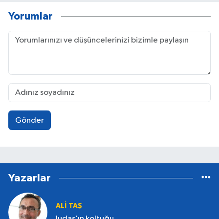
kamu hizmetinin ardından aynı kurumdan
Yorumlar
emekli oldu. Mesleki yaşamının yanı sıra sanat
ve düşünce alanlarında da çalışmalarını
sürdüren Nazım AKTAÇ, profesyonel düzeyde
fotoğraf sanatıyla ilgilenmekte; ulusal ve yerel
ölçekte yayımlanan gazete ve dergilerde
köşe yazıları kaleme almaktadır. Toplumsal
duyarlılığı, kültür-sanat alanındaki birikimi ve
sade anlatım diliyle dikkat çeken AKTAÇ,
üretimlerini farklı platformlarda
sürdürmektedir.
Gönder
Yazarlar
ALI TAŞ
Judas’ın koltuğu