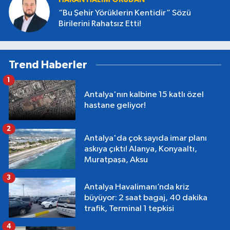
“Bu Şehir Yörüklerin Kentidir” Sözü
Birilerini Rahatsız Etti!
Trend Haberler
1
Antalya'nın kalbine 15 katlı özel
hastane geliyor!
2
Antalya'da çok sayıda imar planı
askıya çıktı! Alanya, Konyaaltı,
Muratpaşa, Aksu
3
Antalya Havalimanı’nda kriz
büyüyor: 2 saat bagaj, 40 dakika
trafik, Terminal 1 tepkisi
4