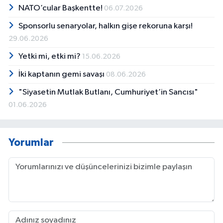
NATO’cular Başkentte!
06.07.2026
alanında uzun yıllar görev yapan AKTAÇ,
belediyenin çeşitli birimlerinde farklı
Sponsorlu senaryolar, halkın gişe rekoruna karşı!
sorumluluklar üstlendi. Özellikle Kültürel
29.06.2026
Hizmetler Dairesi Başkanlığına bağlı, Kültür
Müdürlüğü bünyesindeki çalışmalarıyla kültür
Yetki mi, etki mi?
15.06.2026
ve sanat organizasyonlarında aktif rol aldı.
İki kaptanın gemi savaşı
08.06.2026
Devam eden süreçte, AKSAV organizasyonları
ile, Tiyatro Şube Müdürlüğü emrinde, geçici
"Siyasetin Mutlak Butlanı, Cumhuriyet’in Sancısı"
görevlendirmeler ile müdürlük bünyesinde
01.06.2026
görevlerde bulundu. Kariyerinin son
döneminde ise Mali Hizmetler Dairesi
Başkanlığı’na bağlı İlan ve Reklam Şube
Müdürlüğü’nde, Reklam ve Denetim Yetkilisi
Yorumlar
unvanıyla görev yaptı. Uzun yıllara dayanan
kamu hizmetinin ardından aynı kurumdan
emekli oldu. Mesleki yaşamının yanı sıra sanat
ve düşünce alanlarında da çalışmalarını
sürdüren Nazım AKTAÇ, profesyonel düzeyde
fotoğraf sanatıyla ilgilenmekte; ulusal ve yerel
ölçekte yayımlanan gazete ve dergilerde