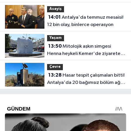
açacaksınız?
Asayiş
14:01
Antalya'da temmuz mesaisi!
12 bin olay, binlerce operasyon
Yaşam
13:50
Mitolojik aşkın simgesi
Henna heykeli Kemer'de ziyarete
açıldı
Çevre
13:28
Hasar tespit çalışmaları bitti!
Antalya'da 20 bağımsız bölüm ağır
hasar gördü