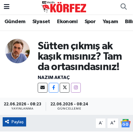
Gündem
Siyaset
Ekonomi
Spor
Yaşam
Bil
Gündem
Nöbetçi Eczaneler
Siyaset
Hava Durumu
Sütten çıkmış ak
Yerel Yönetim
Trafik Durumu
kaşık mısınız? Tam
da ortasındasınız!
Ekonomi
Süper Lig Puan Durumu ve Fikstür
NAZIM AKTAÇ
Spor
Tüm Manşetler
Yaşam
Son Dakika Haberleri
22.06.2026 - 08:23
22.06.2026 - 08:24
YAYINLANMA
GÜNCELLEME
Asayiş
Haber Arşivi
Paylaş
-
+
A
A
Dünya