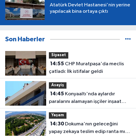
Atatürk Devlet Hastanesi'nin yerine
yapılacak bina ortaya çıktı
Son Haberler
Siyaset
14:55
CHP Muratpaşa'da meclis
çatladı: İlk istifalar geldi
Asayiş
14:45
Konyaaltı'nda aylardır
paralarını alamayan işçiler inşaat
çatısına çıktı
Yaşam
14:30
Dokuma'nın geleceğini
yapay zekaya teslim edip ranta mı