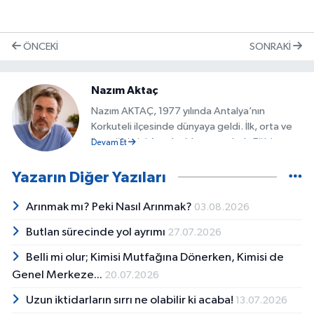
ÖNCEKI
SONRAKI
Nazım Aktaç
Nazım AKTAÇ, 1977 yılında Antalya’nın
Korkuteli ilçesinde dünyaya geldi. İlk, orta ve
lise eğitimini Antalya’da tamamladı. Eğitim
Devam Et
hayatının ardından, finans ve muhasebe
alanında aldığı eğitim doğrultusunda
Yazarın Diğer Yazıları
muhasebecilik mesleğine adım attı. Kariyerinin
ilk dönemlerinde, farklı ölçeklerde faaliyet
Arınmak mı? Peki Nasıl Arınmak?
03.08.2026
gösteren kurumsal işletmelerde muhasebe
Butlan sürecinde yol ayrımı
27.07.2026
alanında görev aldı. Daha sonra zorunlu
askerlik hizmetini yerine getirmek amacıyla
Belli mi olur; Kimisi Mutfağına Dönerken, Kimisi de
görev yaptığı kurumdan ayrıldı. Askerlik
Genel Merkeze...
20.07.2026
hizmetinin tamamlanmasının ardından çalışma
hayatına Antalya Büyükşehir Belediyesi
Uzun iktidarların sırrı ne olabilir ki acaba!
13.07.2026
bünyesinde devam etti. Yerel yönetim