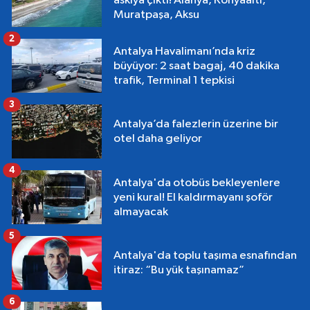
askıya çıktı! Alanya, Konyaaltı,
Muratpaşa, Aksu
2
Antalya Havalimanı’nda kriz
büyüyor: 2 saat bagaj, 40 dakika
trafik, Terminal 1 tepkisi
3
Antalya’da falezlerin üzerine bir
otel daha geliyor
4
Antalya'da otobüs bekleyenlere
yeni kural! El kaldırmayanı şoför
almayacak
5
Antalya'da toplu taşıma esnafından
itiraz: “Bu yük taşınamaz”
6