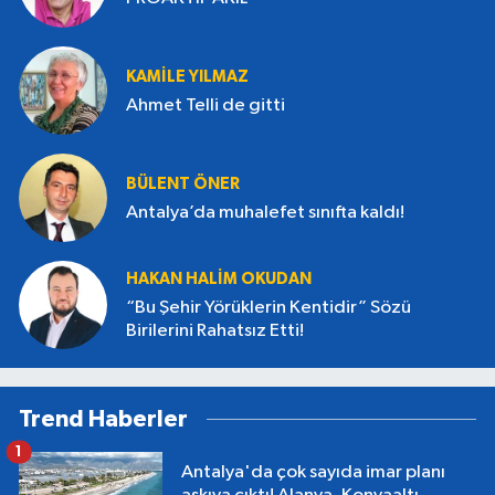
KAMILE YILMAZ
Ahmet Telli de gitti
BÜLENT ÖNER
Antalya’da muhalefet sınıfta kaldı!
HAKAN HALIM OKUDAN
“Bu Şehir Yörüklerin Kentidir” Sözü
Birilerini Rahatsız Etti!
Trend Haberler
1
Antalya'da çok sayıda imar planı