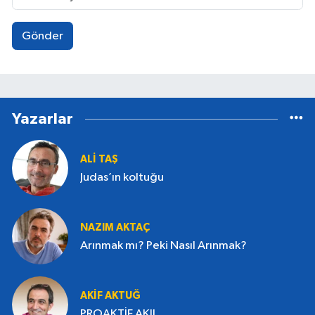
köşe yazıları kaleme almaktadır. Toplumsal
duyarlılığı, kültür-sanat alanındaki birikimi ve
Gönder
sade anlatım diliyle dikkat çeken AKTAÇ,
üretimlerini farklı platformlarda
sürdürmektedir.
Yazarlar
ALI TAŞ
Judas’ın koltuğu
NAZIM AKTAÇ
Arınmak mı? Peki Nasıl Arınmak?
AKIF AKTUĞ
PROAKTİF AKIL